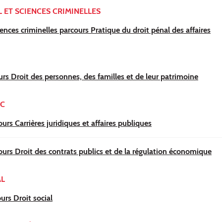
 ET SCIENCES CRIMINELLES
ences criminelles parcours Pratique du droit pénal des affaires
urs Droit des personnes, des familles et de leur patrimoine
IC
urs Carrières juridiques et affaires publiques
ours Droit des contrats publics et de la régulation économique
AL
urs Droit social