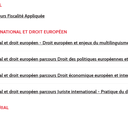
L
urs Fiscalité Appliquée
RNATIONAL ET DROIT EUROPÉEN
nal et droit européen - Droit européen et enjeux du multilingui
al et droit européen parcours Droit des politiques européennes e
al et droit européen parcours Droit économique européen et inte
l et droit européen parcours Juriste international - Pratique du d
RIAL