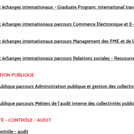
 échanges internationaux - Graduate Program: international tran
t échanges internationaux parcours Commerce Electronique et E
t échanges internationaux parcours Management des PME et de la
t échanges internationaux parcours Relations sociales - Ressour
TION PUBLIQUE
blique parcours Administration publique et gestion des collectivi
blique parcours Métiers de l’audit interne des collectivités publ
É - CONTRÔLE - AUDIT
ntrôle - audit