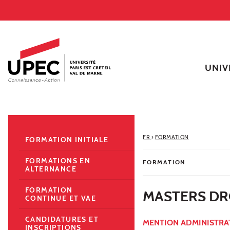
Aller au contenu
Navigation
Accès directs
Recherche
Navigation secondaire
UNIV
FR
›
FORMATION
FORMATION INITIALE
FORMATIONS EN
FORMATION
ALTERNANCE
FORMATION
MASTERS DR
CONTINUE ET VAE
CANDIDATURES ET
MENTION ADMINISTRAT
INSCRIPTIONS