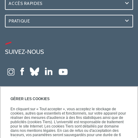
ACCÈS RAPIDES
PRATIQUE
SUIVEZ-NOUS
GÉRER LES COOKIES
En cliquant sur « Tout accepter », vous acceptez le stockage de
cookies, autres que essentiels et fonctionnels, sur votre appareil pour
réaliser des mesures d'audience à des fins statistiques ainsi que de
publicités (cookies Tiers). L'université est responsable de traitement
pour le site Internet. Les cookies Tiers sont détaillés par domaine
dans nos mentions légales. En cas de refus ou d'acceptation des
traceurs, vos paramètres seront sauvegardés pour une durée de 6