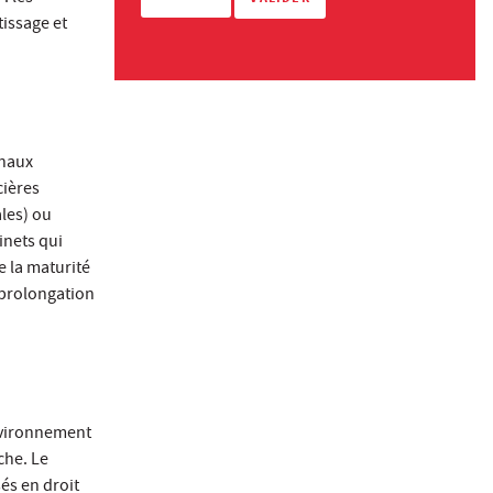
tissage et
onaux
cières
ales) ou
inets qui
e la maturité
 prolongation
environnement
che. Le
és en droit