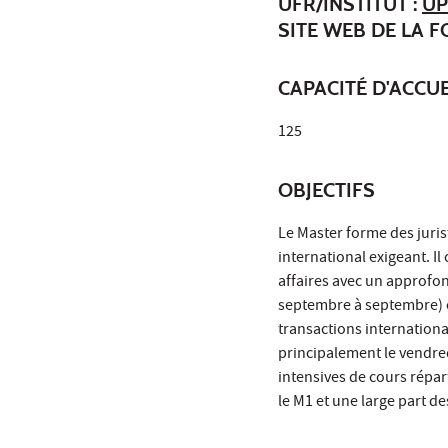
UFR/INSTITUT :
UP
SITE WEB DE LA 
CAPACITÉ D'ACCUE
125
OBJECTIFS
Le Master forme des juris
international exigeant. I
affaires avec un approfon
septembre à septembre) ou
transactions internation
principalement le vendre
intensives de cours répar
le M1 et une large part d