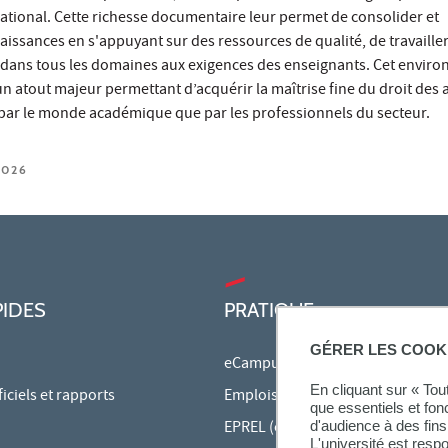
ational. Cette richesse documentaire leur permet de consolider et
issances en s'appuyant sur des ressources de qualité, de travaille
e dans tous les domaines aux exigences des enseignants. Cet envir
 atout majeur permettant d’acquérir la maîtrise fine du droit des a
t par le monde académique que par les professionnels du secteur.
2026
PIDES
PRATIQUE
GÉRER LES COOK
eCampus
En cliquant sur « To
ciels et rapports
Emplois du temps en ligne
que essentiels et fon
EPREL (cours en ligne)
d'audience à des fins 
L'université est resp