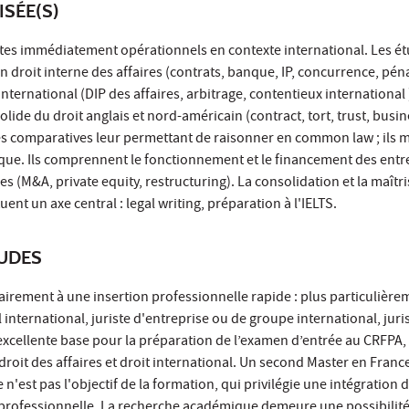
ISÉE(S)
stes immédiatement opérationnels en contexte international. Les ét
 droit interne des affaires (contrats, banque, IP, concurrence, péna
nternational (DIP des affaires, arbitrage, contentieux international )
lide du droit anglais et nord-américain (contract, tort, trust, busin
 comparatives leur permettant de raisonner en common law ; ils mo
que. Ils comprennent le fonctionnement et le financement des entr
 (M&A, private equity, restructuring). La consolidation et la maîtri
uent un axe central : legal writing, préparation à l'IELTS.
TUDES
airement à une insertion professionnelle rapide : plus particulière
international, juriste d'entreprise ou de groupe international, juri
 excellente base pour la préparation de l’examen d’entrée au CRFP
droit des affaires et droit international. Un second Master en Franc
n'est pas l'objectif de la formation, qui privilégie une intégration d
 professionnelle. La recherche académique demeure une possibilité 