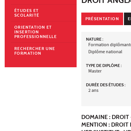
ÉTUDES ET
SCOLARITÉ
PRÉSENTATION
E
ORIENTATION ET
INSERTION
PROFESSIONNELLE
NATURE :
Formation diplômant
RECHERCHER UNE
Diplôme national
FORMATION
TYPE DE DIPLÔME :
Master
DURÉE DES ÉTUDES :
2 ans
DOMAINE : DROIT 
MENTION : DROIT