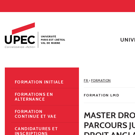
Aller au contenu
Navigation
Accès directs
Recherche
Navigation secondaire
UNIV
FR
›
FORMATION
FORMATION INITIALE
FORMATIONS EN
FORMATION LMD
ALTERNANCE
FORMATION
MASTER DRO
CONTINUE ET VAE
PARCOURS JU
CANDIDATURES ET
DROIT ANGL
INSCRIPTIONS