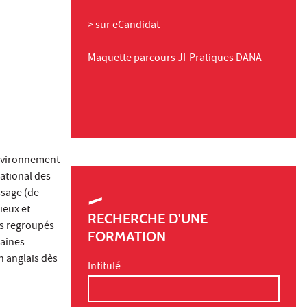
>
sur eCandidat
Maquette parcours JI-Pratiques DANA
environnement
national des
ssage (de
ieux et
RECHERCHE D'UNE
ts regroupés
FORMATION
maines
n anglais dès
Intitulé