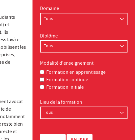
Domaine
udiants
l) et
. Ils
Diplôme
ess law) et
bilisent les
eprises,
se de
Modalité d'enseignement
Formation en apprentissage
Formation continue
Formation initiale
ment avocat
Lieu de la formation
ste de
A, notamment
e reste bien
irecte et
: les