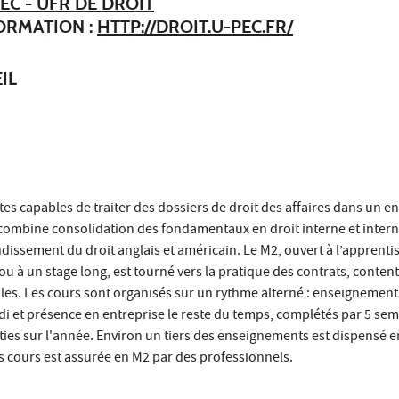
EC - UFR DE DROIT
FORMATION :
HTTP://DROIT.U-PEC.FR/
IL
tes capables de traiter des dossiers de droit des affaires dans un 
l combine consolidation des fondamentaux en droit interne et inter
dissement du droit anglais et américain. Le M2, ouvert à l’apprenti
 à un stage long, est tourné vers la pratique des contrats, content
ales. Les cours sont organisés sur un rythme alterné : enseignemen
di et présence en entreprise le reste du temps, complétés par 5 se
ties sur l'année. Environ un tiers des enseignements est dispensé e
es cours est assurée en M2 par des professionnels.