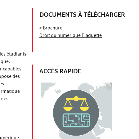
DOCUMENTS À TÉLÉCHARGER
> Brochure
Droit du numerique Plaquette
des étudiants
ique.
ar capables
ACCÈS RAPIDE
ropose des
es
formatique
» est
numérique,