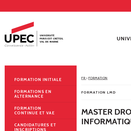
Aller au contenu
Navigation
Accès directs
Recherche
Navigation secondaire
UNIV
FR
›
FORMATION
FORMATION INITIALE
FORMATIONS EN
FORMATION LMD
ALTERNANCE
FORMATION
MASTER DRO
CONTINUE ET VAE
INFORMATIQ
CANDIDATURES ET
INSCRIPTIONS