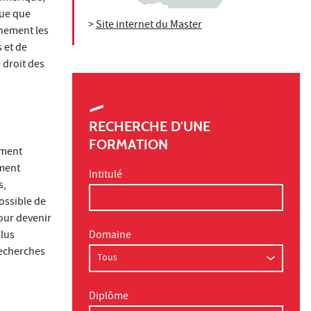
que que
>
Site internet du Master
inement les
 et de
 droit des
RECHERCHE D'UNE
FORMATION
ement
ement
Intitulé
s,
possible de
pour devenir
plus
Domaine
recherches
Diplôme