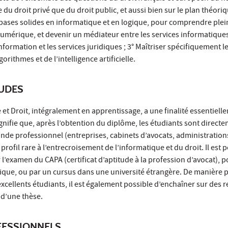
 du droit privé que du droit public, et aussi bien sur le plan théori
e bases solides en informatique et en logique, pour comprendre ple
umérique, et devenir un médiateur entre les services informatiques
formation et les services juridiques ; 3° Maîtriser spécifiquement le
orithmes et de l’intelligence artificielle.
TUDES
et Droit, intégralement en apprentissage, a une finalité essentiell
ignifie que, après l’obtention du diplôme, les étudiants sont direct
nde professionnel (entreprises, cabinets d’avocats, administration
profil rare à l’entrecroisement de l’informatique et du droit. Il est 
 l’examen du CAPA (certificat d’aptitude à la profession d’avocat), 
ique, ou par un cursus dans une université étrangère. De manière 
excellents étudiants, il est également possible d’enchaîner sur des 
 d’une thèse.
ESSIONNELS