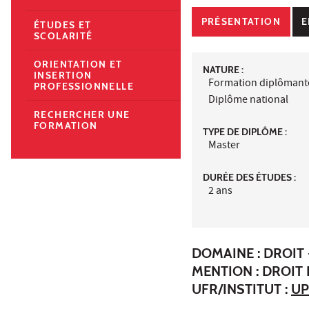
PRÉSENTATION
E
ÉTUDES ET
SCOLARITÉ
ORIENTATION ET
NATURE :
INSERTION
Formation diplômant
PROFESSIONNELLE
Diplôme national
RECHERCHER UNE
FORMATION
TYPE DE DIPLÔME :
Master
DURÉE DES ÉTUDES :
2 ans
DOMAINE : DROIT 
MENTION : DROIT
UFR/INSTITUT :
UP