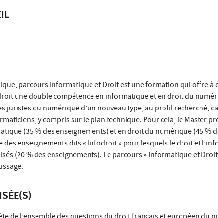
IL
que, parcours Informatique et Droit est une formation qui offre à 
 droit une double compétence en informatique et en droit du numér
des juristes du numérique d’un nouveau type, au profil recherché, c
ormaticiens, y compris sur le plan technique. Pour cela, le Master p
atique (35 % des enseignements) et en droit du numérique (45 % d
 des enseignements dits « Infodroit » pour lesquels le droit et l’in
sés (20 % des enseignements). Le parcours « Informatique et Droit 
issage.
ISÉE(S)
ète de l’ensemble des questions du droit français et européen du 