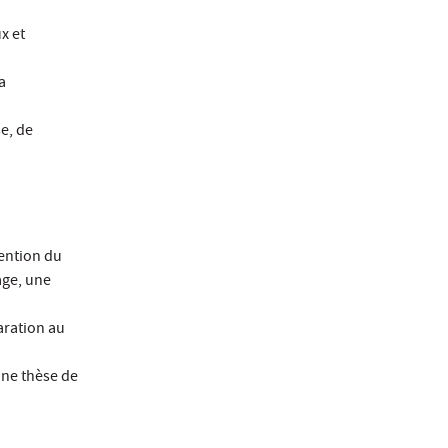
x et
a
se, de
tention du
age, une
aration au
une thèse de