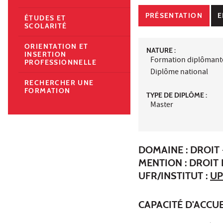
PRÉSENTATION
E
ÉTUDES ET
SCOLARITÉ
ORIENTATION ET
NATURE :
INSERTION
Formation diplômant
PROFESSIONNELLE
Diplôme national
RECHERCHER UNE
FORMATION
TYPE DE DIPLÔME :
Master
DOMAINE : DROIT 
MENTION : DROIT 
UFR/INSTITUT :
UP
CAPACITÉ D'ACCUE