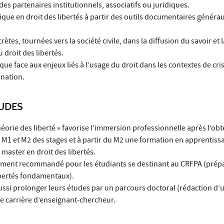
des partenaires institutionnels, associatifs ou juridiques.
dique en droit des libertés à partir des outils documentaires générau
rètes, tournées vers la société civile, dans la diffusion du savoir et l
droit des libertés.
ue face aux enjeux liés à l’usage du droit dans les contextes de cri
ination.
TUDES
héorie des liberté » favorise l’immersion professionnelle après l’ob
M1 et M2 des stages et à partir du M2 une formation en apprentiss
master en droit des libertés.
rement recommandé pour les étudiants se destinant au CRFPA (prép
ibertés fondamentaux).
ussi prolonger leurs études par un parcours doctoral (rédaction d’
e carrière d’enseignant-chercheur.