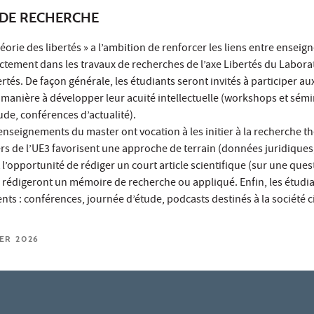
DE RECHERCHE
éorie des libertés » a l’ambition de renforcer les liens entre enseig
irectement dans les travaux de recherches de l’axe Libertés du Labora
rtés. De façon générale, les étudiants seront invités à participer a
 manière à développer leur acuité intellectuelle (workshops et sémi
ude, conférences d’actualité).
enseignements du master ont vocation à les initier à la recherche t
ers de l’UE3 favorisent une approche de terrain (données juridiques
nt l’opportunité de rédiger un court article scientifique (sur une ques
ils rédigeront un mémoire de recherche ou appliqué. Enfin, les étud
s : conférences, journée d’étude, podcasts destinés à la société civ
IER 2026