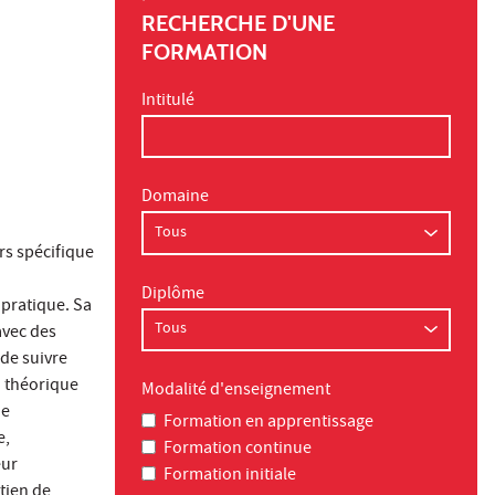
RECHERCHE D'UNE
FORMATION
Intitulé
Domaine
rs spécifique
Diplôme
 pratique. Sa
avec des
 de suivre
n théorique
Modalité d'enseignement
de
Formation en apprentissage
e,
Formation continue
eur
Formation initiale
tien de