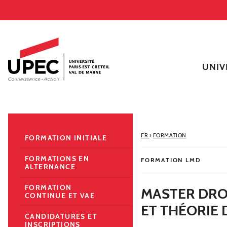
Aller au contenu
Navigation
Accès directs
Recherche
Navigation secondaire
UNIV
FR
›
FORMATION
FORMATION INITIALE
FORMATIONS EN
FORMATION LMD
ALTERNANCE
FORMATION
MASTER DRO
CONTINUE ET VAE
ET THÉORIE 
CANDIDATURES ET
INSCRIPTIONS