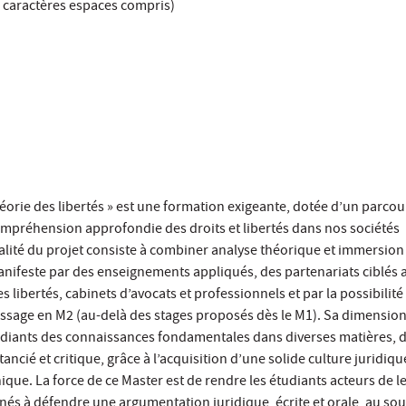
 caractères espaces compris)
héorie des libertés » est une formation exigeante, dotée d’un parcou
compréhension approfondie des droits et libertés dans nos sociétés
alité du projet consiste à combiner analyse théorique et immersion
nifeste par des enseignements appliqués, des partenariats ciblés 
s libertés, cabinets d’avocats et professionnels et par la possibilité
ssage en M2 (au-delà des stages proposés dès le M1). Sa dimensio
tudiants des connaissances fondamentales dans diverses matières, 
ncié et critique, grâce à l’acquisition d’une solide culture juridiqu
que. La force de ce Master est de rendre les étudiants acteurs de l
nés à défendre une argumentation juridique, écrite et orale, au sou