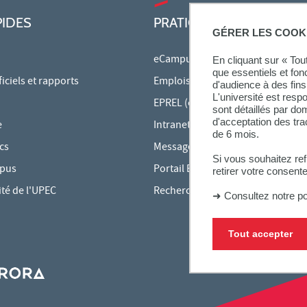
PIDES
PRATIQUE
GÉRER LES COOK
eCampus
En cliquant sur « To
que essentiels et fon
ciels et rapports
Emplois du temps en ligne
d'audience à des fins 
L'université est resp
EPREL (cours en ligne)
sont détaillés par d
d'acceptation des tr
e
Intranet des personnels
de 6 mois.
cs
Messagerie étudiante
Si vous souhaitez re
mpus
Portail Bu Athéna
retirer votre consent
ité de l'UPEC
Rechercher une formation
➜
Consultez notre po
Tout accepter