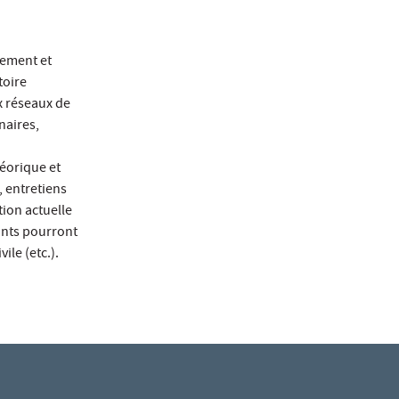
nement et
toire
ux réseaux de
naires,
héorique et
, entretiens
tion actuelle
iants pourront
ile (etc.).