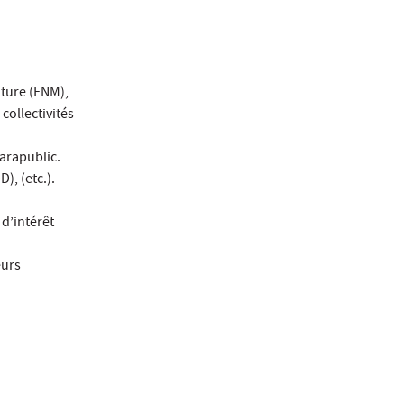
ature (ENM),
collectivités
arapublic.
, (etc.).
 d’intérêt
eurs