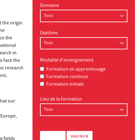
Domaine
t the origin
the
Diplôme
ce the
national
earch in
Modalité d'enseignement
o face the
ic research
Formation en apprentissage
ons.
Formation continue
Formation initiale
Lieu de la formation
that our
 Europe,
 fields