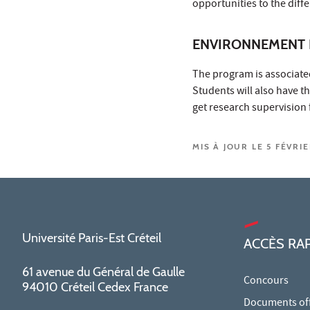
opportunities to the diff
ENVIRONNEMENT 
The program is associated
Students will also have t
get research supervision
MIS À JOUR LE 5 FÉVRI
Université Paris-Est Créteil
ACCÈS RA
61 avenue du Général de Gaulle
Concours
94010 Créteil Cedex France
Documents offi