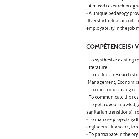
- A mixed research progr
- A unique pedagogy provi
diversify their academic 
employability in the job 
COMPÉTENCE(S) V
- To synthesize existing 
litterature
- To define a research st
(Management, Economics
- To run studies using re
- To communicate the res
- To get a deep knowledge 
sanitarian transitions) fr
- To manage projects gat
engineers, financers, to
- To participate in the o