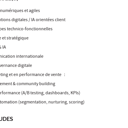
 numériques et agiles
ions digitales / IA orientées client
es technico-fonctionnelles
 et stratégique
 IA
ication internationale
ernance digitale
ing et en performance de vente :
ement & community building
rformance (A/B testing, dashboards, KPIs)
omation (segmentation, nurturing, scoring)
TUDES