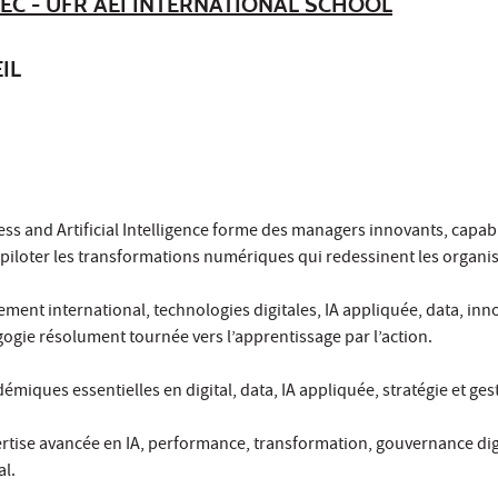
EC - UFR AEI INTERNATIONAL SCHOOL
IL
ess and Artificial Intelligence forme des managers innovants, capab
piloter les transformations numériques qui redessinent les organis
ment international, technologies digitales, IA appliquée, data, inno
ogie résolument tournée vers l’apprentissage par l’action.
émiques essentielles en digital, data, IA appliquée, stratégie et ges
rtise avancée en IA, performance, transformation, gouvernance digi
l.