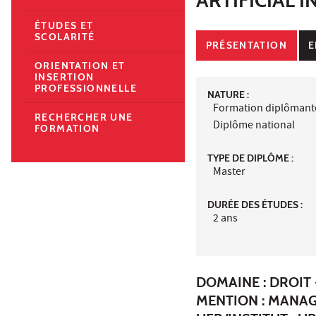
ÉTUDES ET
SCOLARITÉ
PRÉSENTATION
E
ORIENTATION ET
INSERTION
PROFESSIONNELLE
NATURE :
Formation diplômant
RECHERCHER UNE
Diplôme national
FORMATION
TYPE DE DIPLÔME :
Master
DURÉE DES ÉTUDES :
2 ans
DOMAINE : DROIT 
MENTION : MANA