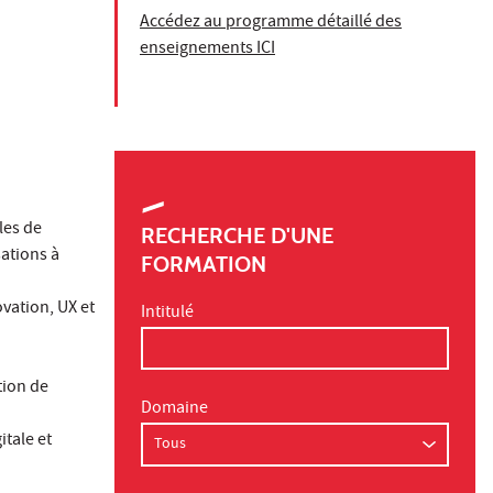
Accédez au programme détaillé des
enseignements ICI
les de
RECHERCHE D'UNE
ations à
FORMATION
vation, UX et
Intitulé
tion de
Domaine
tale et