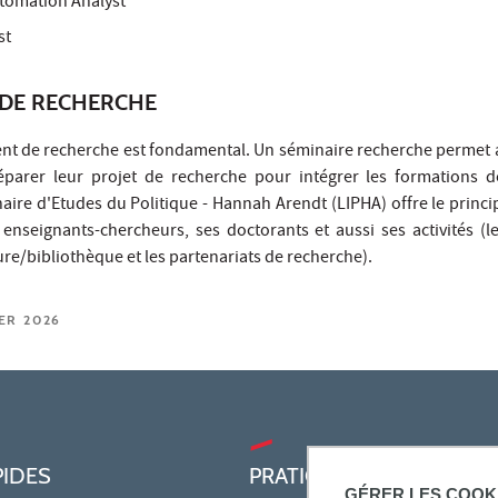
tomation Analyst
st
DE RECHERCHE
nt de recherche est fondamental. Un séminaire recherche permet 
éparer leur projet de recherche pour intégrer les formations d
naire d'Etudes du Politique - Hannah Arendt (LIPHA) offre le princ
 enseignants-chercheurs, ses doctorants et aussi ses activités (l
ture/bibliothèque et les partenariats de recherche).
IER 2026
PIDES
PRATIQUE
GÉRER LES COOK