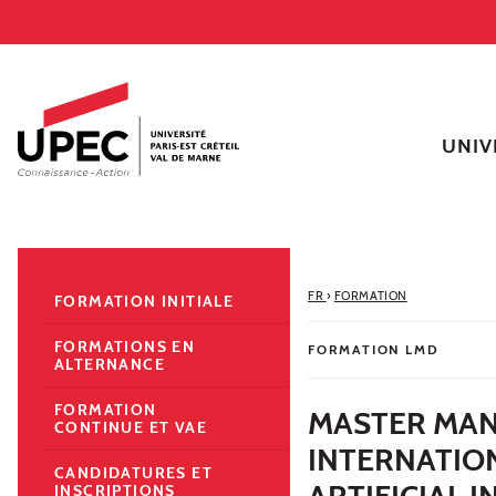
Aller au contenu
Navigation
Accès directs
Recherche
Navigation secondaire
UNIV
FR
›
FORMATION
FORMATION INITIALE
FORMATIONS EN
FORMATION LMD
ALTERNANCE
FORMATION
MASTER MA
CONTINUE ET VAE
INTERNATIO
CANDIDATURES ET
ARTIFICIAL 
INSCRIPTIONS