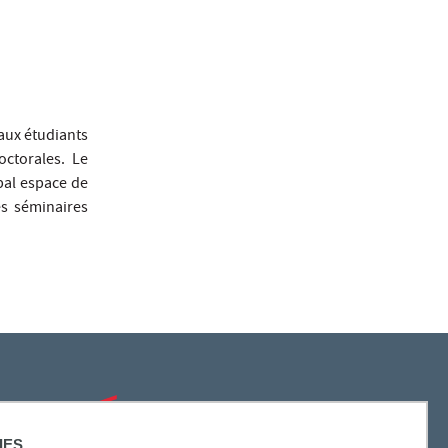
aux étudiants
octorales. Le
ipal espace de
es séminaires
SUIVEZ-NOUS
IES