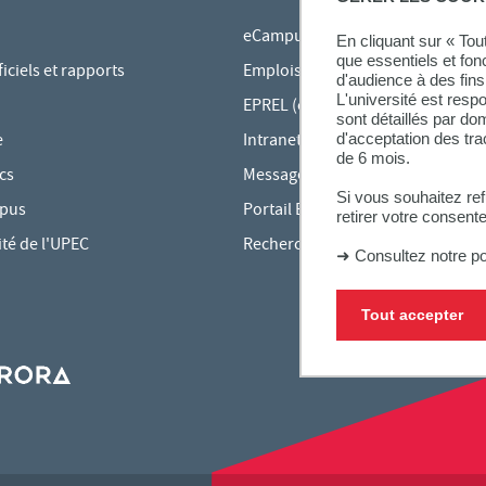
eCampus
En cliquant sur « To
que essentiels et fon
ciels et rapports
Emplois du temps en ligne
d'audience à des fins 
L'université est resp
EPREL (cours en ligne)
sont détaillés par d
d'acceptation des tr
e
Intranet des personnels
de 6 mois.
cs
Messagerie étudiante
Si vous souhaitez re
mpus
Portail Bu Athéna
retirer votre consent
ité de l'UPEC
Rechercher une formation
➜
Consultez notre po
Tout accepter