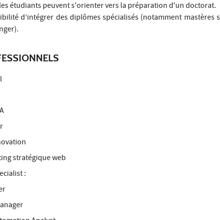
 les étudiants peuvent s'orienter vers la préparation d'un doctorat.
sibilité d’intégrer des diplômes spécialisés (notamment mastères s
nger).
ESSIONNELS
l
IA
ur
novation
ing stratégique web
cialist :
er
 Manager