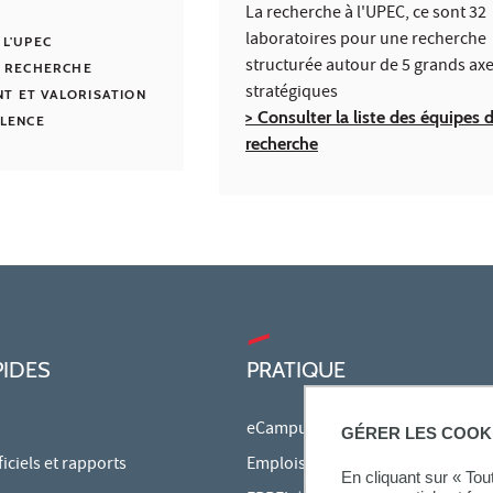
La recherche à l'UPEC, ce sont 32
laboratoires pour une recherche
 L'UPEC
structurée autour de 5 grands ax
A RECHERCHE
stratégiques
T ET VALORISATION
> Consulter la liste des équipes 
LLENCE
recherche
PIDES
PRATIQUE
eCampus
GÉRER LES COOK
ciels et rapports
Emplois du temps en ligne
En cliquant sur « To