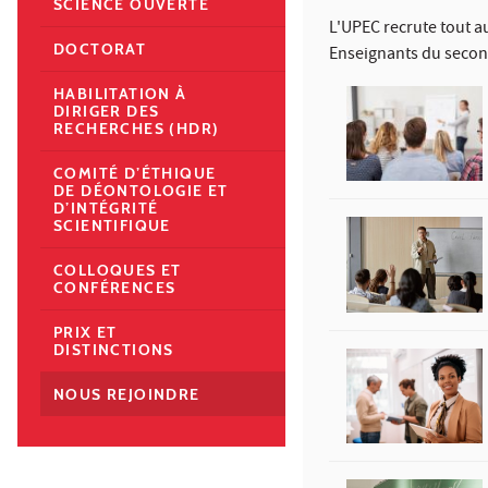
SCIENCE OUVERTE
L'UPEC recrute tout a
DOCTORAT
Enseignants du secon
HABILITATION À
DIRIGER DES
RECHERCHES (HDR)
COMITÉ D’ÉTHIQUE
DE DÉONTOLOGIE ET
D’INTÉGRITÉ
SCIENTIFIQUE
COLLOQUES ET
CONFÉRENCES
PRIX ET
DISTINCTIONS
NOUS REJOINDRE