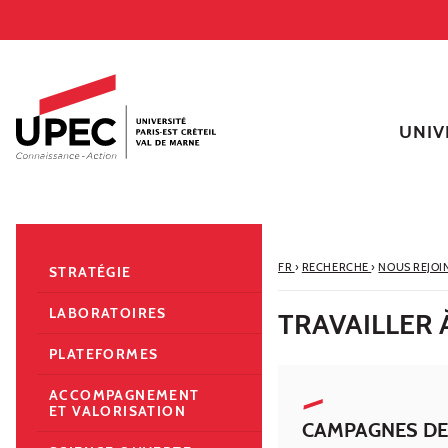
Aller au contenu
Navigation
Accès directs
Recherche
Navigation secondaire
UNIV
FR
›
RECHERCHE
›
NOUS REJOI
STRATÉGIE
LABORATOIRES
TRAVAILLER 
PLATEFORMES
ACCOMPAGNEMENT
ET VALORISATION
CAMPAGNES DE