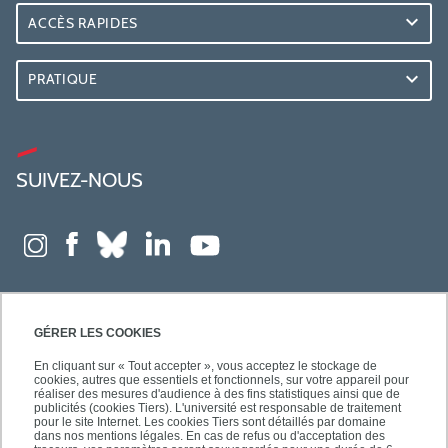
ACCÈS RAPIDES
PRATIQUE
SUIVEZ-NOUS
GÉRER LES COOKIES
En cliquant sur « Tout accepter », vous acceptez le stockage de
cookies, autres que essentiels et fonctionnels, sur votre appareil pour
réaliser des mesures d'audience à des fins statistiques ainsi que de
publicités (cookies Tiers). L'université est responsable de traitement
pour le site Internet. Les cookies Tiers sont détaillés par domaine
dans nos mentions légales. En cas de refus ou d'acceptation des