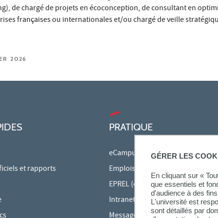
g), de chargé de projets en écoconception, de consultant en optim
ises françaises ou internationales et/ou chargé de veille stratégiq
IER 2026
PIDES
PRATIQUE
eCampus
GÉRER LES COOK
ciels et rapports
Emplois du temps en ligne
En cliquant sur « To
EPREL (cours en ligne)
que essentiels et fon
d'audience à des fins 
e
Intranet des personnels
L'université est resp
sont détaillés par d
cs
Messagerie étudiante