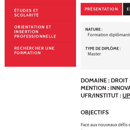
PRÉSENTATION
E
ÉTUDES ET
SCOLARITÉ
ORIENTATION ET
NATURE :
INSERTION
Formation diplômant
PROFESSIONNELLE
RECHERCHER UNE
TYPE DE DIPLÔME :
FORMATION
Master
DOMAINE : DROIT 
MENTION : INNOVA
UFR/INSTITUT :
UP
OBJECTIFS
Face aux nouveaux défis 