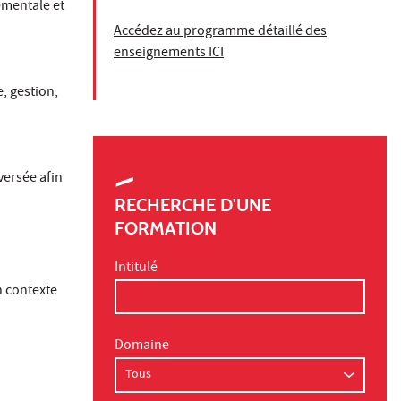
ementale et
Accédez au programme détaillé des
enseignements ICI
, gestion,
versée afin
RECHERCHE D'UNE
FORMATION
Intitulé
n contexte
Domaine