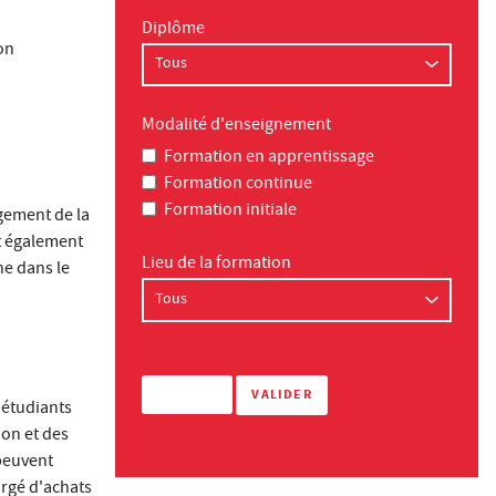
Diplôme
on
Modalité d'enseignement
Formation en apprentissage
Formation continue
Formation initiale
gement de la
nt également
Lieu de la formation
he dans le
 étudiants
on et des
peuvent
argé d'achats