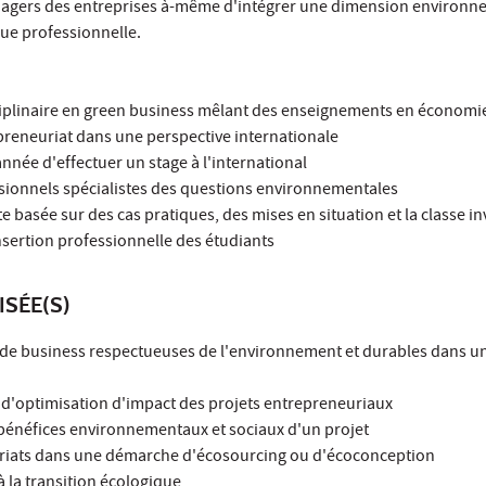
agers des entreprises à-même d'intégrer une dimension environn
que professionnelle.
ciplinaire en green business mêlant des enseignements en économie
epreneuriat dans une perspective internationale
année d'effectuer un stage à l'international
ssionnels spécialistes des questions environnementales
 basée sur des cas pratiques, des mises en situation et la classe in
insertion professionnelle des étudiants
ISÉE(S)
es de business respectueuses de l'environnement et durables dans u
s d'optimisation d'impact des projets entrepreneuriaux
es bénéfices environnementaux et sociaux d'un projet
ariats dans une démarche d'écosourcing ou d'écoconception
 à la transition écologique