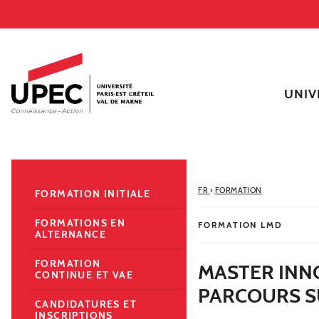
Aller au contenu
Navigation
Accès directs
Recherche
Navigation secondaire
UNIV
FR
›
FORMATION
FORMATION INITIALE
FORMATIONS EN
FORMATION LMD
ALTERNANCE
FORMATION
MASTER INNO
CONTINUE ET VAE
PARCOURS S
CANDIDATURES ET
INSCRIPTIONS