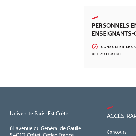
PERSONNELS E
ENSEIGNANTS-
CONSULTER LES 
RECRUTEMENT
Université Paris-Est Créteil
ACCÈS RA
61 avenue du Général de Gaulle
Concours
94010 Créteil Cedex France