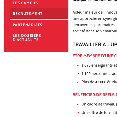
LES CAMPUS
Acteur majeur de l’innova
RECRUTEMENT
une approche en synergie
lien avec les partenaires.
PARTENARIATS
société dans son enviro
LES DOSSIERS
D'ACTUALITÉ
TRAVAILLER À L'UP
ÊTRE MEMBRE D'UNE C
1 670 enseignants e
1 100 personnels adm
Plus de 42 000 étudi
BÉNÉFICIER DE RÉELS 
Un cadre de travail,
Une offre de formati