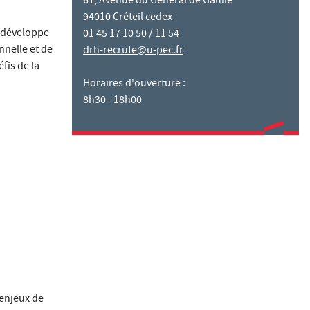
61, Avenue du Général de Gaulle
94010 Créteil cedex
t développe
01 45 17 10 50 / 11 54
nnelle et de
drh-recrute@u-pec.fr
fis de la
Horaires d'ouverture :
8h30 - 18h00
 enjeux de