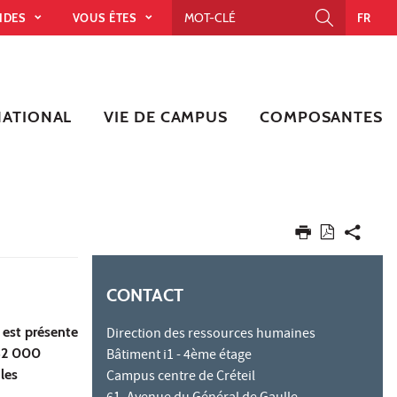
PIDES
VOUS ÊTES
FR
NATIONAL
VIE DE CAMPUS
COMPOSANTES
CONTACT
C est présente
Direction des ressources humaines
 42 000
Bâtiment i1 - 4ème étage
les
Campus centre de Créteil