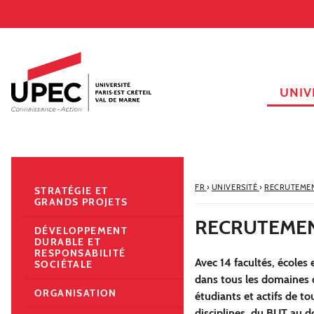
Aller au contenu
Navigation
Accès directs
Recherche
Navigation secondaire
UNIV
FR
›
UNIVERSITÉ
›
RECRUTEME
STRATÉGIE ET
GRANDS PROJETS
RECRUTEME
DÉVELOPPEMENT
DURABLE ET
RESPONSABILITÉ
Avec 14 facultés, écoles 
SOCIÉTALE
dans tous les domaines 
ORGANISATION
étudiants et actifs de t
disciplines, du BUT au d