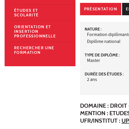
PRÉSENTATION
E
ÉTUDES ET
SCOLARITÉ
ORIENTATION ET
NATURE :
INSERTION
Formation diplômant
PROFESSIONNELLE
Diplôme national
RECHERCHER UNE
FORMATION
TYPE DE DIPLÔME :
Master
DURÉE DES ÉTUDES :
2 ans
DOMAINE : DROIT 
MENTION : ETUDE
UFR/INSTITUT :
UP