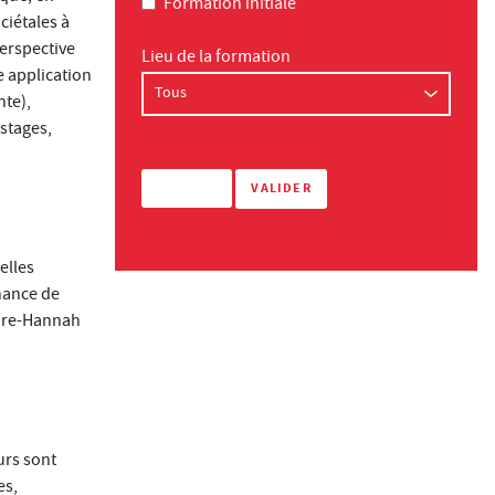
Formation initiale
ciétales à
perspective
Lieu de la formation
e application
nte),
 stages,
elles
enance de
aire-Hannah
urs sont
es,