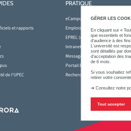
PIDES
PRATIQUE
GÉRER LES COOK
eCampus
ciels et rapports
Emplois du temps en ligne
En cliquant sur « To
que essentiels et fon
EPREL (cours en ligne)
d'audience à des fins 
L'université est resp
e
Intranet des personnels
sont détaillés par d
cs
Messagerie étudiante
d'acceptation des tr
de 6 mois.
mpus
Portail Bu Athéna
Si vous souhaitez re
ité de l'UPEC
Rechercher une formation
retirer votre consent
➜
Consultez notre po
Tout accepter