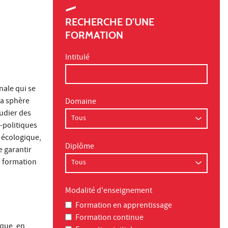
RECHERCHE D'UNE
FORMATION
Intitulé
nale qui se
La sphère
Domaine
udier des
-politiques
i écologique,
Diplôme
e garantir
a formation
Modalité d'enseignement
Formation en apprentissage
Formation continue
ique, en