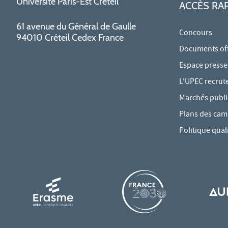
Université Paris-Est Créteil
ACCÈS RA
61 avenue du Général de Gaulle
Concours
94010 Créteil Cedex France
Documents offi
Espace presse
L'UPEC recrut
Marchés publi
Plans des ca
Politique qual