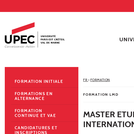
Aller au contenu
Navigation
Accès directs
Recherche
Navigation secondaire
UNIV
FR
›
FORMATION
FORMATION INITIALE
FORMATIONS EN
FORMATION LMD
ALTERNANCE
FORMATION
MASTER ETU
CONTINUE ET VAE
INTERNATIO
CANDIDATURES ET
INSCRIPTIONS