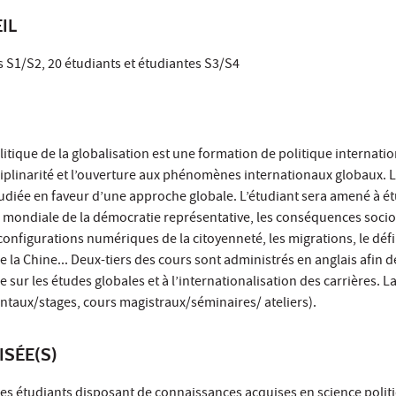
IL
s S1/S2, 20 étudiants et étudiantes S3/S4
itique de la globalisation est une formation de politique internatio
sciplinarité et l’ouverture aux phénomènes internationaux globaux. 
diée en faveur d’une approche globale. L’étudiant sera amené à ét
 mondiale de la démocratie représentative, les conséquences socio
econfigurations numériques de la citoyenneté, les migrations, le déf
 la Chine... Deux-tiers des cours sont administrés en anglais afin d
 sur les études globales et à l’internationalisation des carrières. L
ntaux/stages, cours magistraux/séminaires/ ateliers).
ISÉE(S)
des étudiants disposant de connaissances acquises en science polit