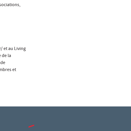
sociations,
/ et au Living
 de la
 de
mbres et