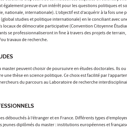
ant également preuve d’un intérêt pour les questions politiques et so
e, nationale, internationale). L’objectif est d’acquérir à la fois une 
(global studies et politique internationale) en le conciliant avec un
ifs locaux de démocratie participative (Convention Citoyenne Étudia
iants se professionnaliseront in fine à travers des projets de terrain,
/ou travaux de recherche.
TUDES
du master peuvent choisir de poursuivre en études doctorales. Ils ou 
re une thèse en science politique. Ce choix est facilité par l’appart
ercheurs du parcours au Laboratoire de recherche interdisciplin
ESSIONNELS
es débouchés à l’étranger et en France. Différents types d’employe
des jeunes diplômés du master : institutions européennes et français