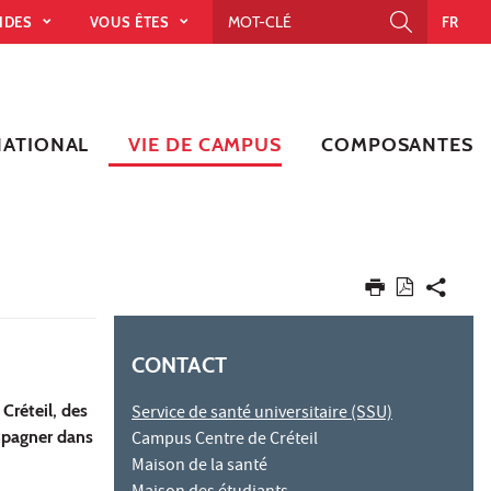
PIDES
VOUS ÊTES
FR
NATIONAL
VIE DE CAMPUS
COMPOSANTES
CONTACT
 Créteil, des
Service de santé universitaire (SSU)
mpagner dans
Campus Centre de Créteil
Maison de la santé