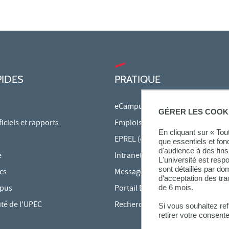
PIDES
PRATIQUE
eCampus
GÉRER LES COOK
ciels et rapports
Emplois du temps en ligne
En cliquant sur « To
EPREL (cours en ligne)
que essentiels et fon
d'audience à des fins 
e
Intranet des personnels
L'université est resp
sont détaillés par d
cs
Messagerie étudiante
d'acceptation des tr
mpus
Portail Bu Athéna
de 6 mois.
ité de l'UPEC
Rechercher une formation
Si vous souhaitez re
retirer votre consent