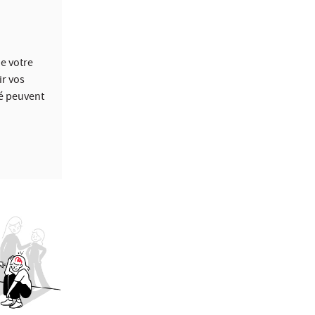
de votre
ir vos
é peuvent