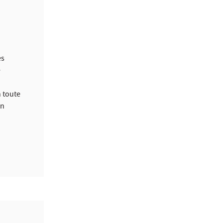
es
é
 toute
en