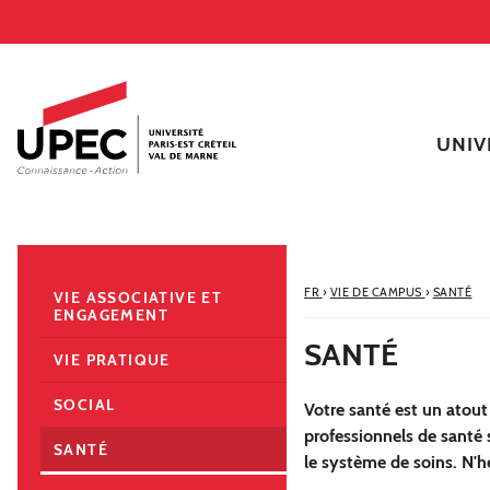
Aller au contenu
Navigation
Accès directs
Recherche
Navigation secondaire
UNIV
FR
›
VIE DE CAMPUS
›
SANTÉ
VIE ASSOCIATIVE ET
ENGAGEMENT
SANTÉ
VIE PRATIQUE
SOCIAL
Votre santé est un atout 
professionnels de santé
SANTÉ
le système de soins. N'hé