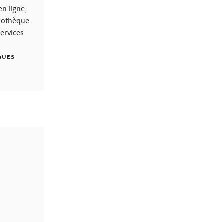
n ligne,
liothèque
services
QUES