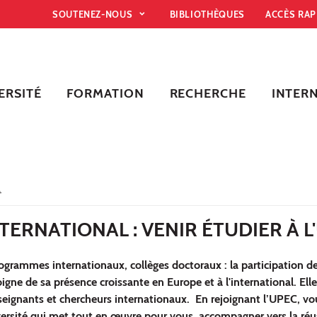
SOUTENEZ-NOUS
BIBLIOTHÈQUES
ACCÈS RA
ERSITÉ
FORMATION
RECHERCHE
INTER
L
TERNATIONAL : VENIR ÉTUDIER À L
rogrammes internationaux, collèges doctoraux : la participation d
igne de sa présence croissante en Europe et à l'international. Elle
ignants et chercheurs internationaux. En rejoignant l’UPEC, vou
versité qui met tout en œuvre pour vous accompagner vers la réus