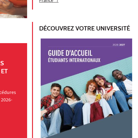
France" ?
DÉCOUVREZ VOTRE UNIVERSITÉ
RS
 ET
océdures
e 2026-