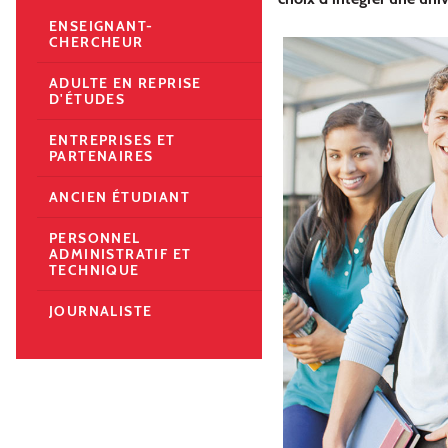
ENSEIGNANT-
CHERCHEUR
ADULTE EN REPRISE
D'ÉTUDES
ENTREPRISES ET
PARTENAIRES
ANCIEN ÉTUDIANT
PERSONNEL
ADMINISTRATIF ET
TECHNIQUE
JOURNALISTE