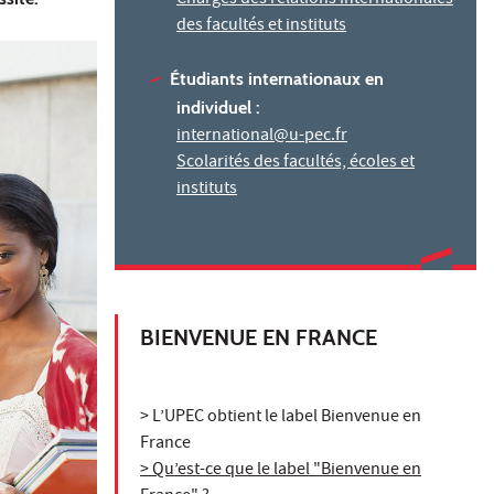
des facultés et instituts
Étudiants internationaux en
individuel :
international@u-pec.fr
Scolarités des facultés, écoles et
instituts
BIENVENUE EN FRANCE
> L’UPEC obtient le label Bienvenue en
France
> Qu’est-ce que le label "Bienvenue en