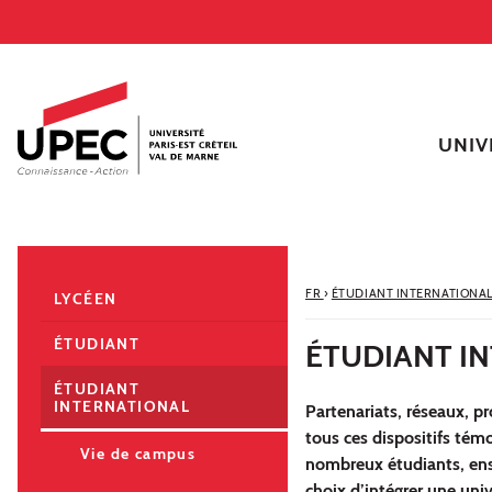
Aller au contenu
Navigation
Accès directs
Recherche
Navigation secondaire
UNIV
FR
›
ÉTUDIANT INTERNATIONA
LYCÉEN
ÉTUDIANT
ÉTUDIANT IN
ÉTUDIANT
INTERNATIONAL
Partenariats, réseaux, p
tous ces dispositifs témo
Vie de campus
nombreux étudiants, ense
choix d’intégrer une uni