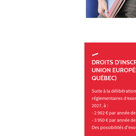
DROITS D'INSC
UNION EUROPÉ
QUÉBEC)
Suite à la délibératio
réglementaires d’exoné
2027, à :
- 2 902 € par année de
- 3 950 € par année d
Des possibilités d'exo