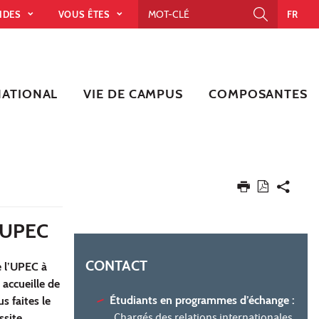
PIDES
VOUS ÊTES
FR
NATIONAL
VIE DE CAMPUS
COMPOSANTES
'UPEC
CONTACT
e l’UPEC à
 accueille de
Étudiants en programmes d’échange :
s faites le
Chargés des relations internationales
site.