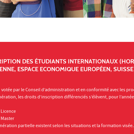
RIPTION DES ÉTUDIANTS INTERNATIONAUX (HO
ENNE, ESPACE ECONOMIQUE EUROPÉEN, SUISSE
n votée par le Conseil d’administration et en conformité avec les pr
ration, les droits d’inscription différenciés s’élèvent, pour l’anné
 Licence
e Master
nération partielle existent selon les situations et la formation visée.