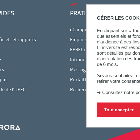
PIDES
PRATIQUE
GÉRER LES COOK
eCampus
En cliquant sur « To
que essentiels et fon
ciels et rapports
Emplois du temps en ligne
d'audience à des fins 
L'université est resp
EPREL (cours en ligne)
sont détaillés par d
d'acceptation des tr
e
Intranet des personnels
de 6 mois.
cs
Messagerie étudiante
Si vous souhaitez re
mpus
Portail Bu Athéna
retirer votre consent
ité de l'UPEC
Rechercher une formation
➜
Consultez notre po
Tout accepter