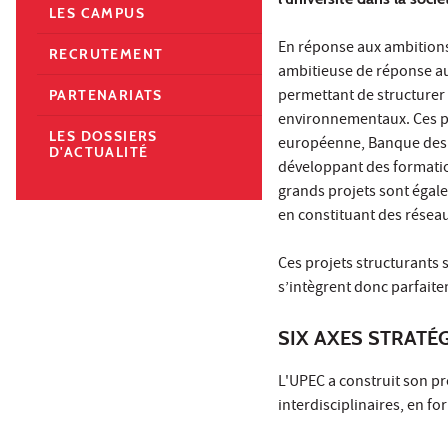
LES CAMPUS
En réponse aux ambitions 
RECRUTEMENT
ambitieuse de réponse au
permettant de structurer 
PARTENARIATS
environnementaux. Ces pr
LES DOSSIERS
européenne, Banque des Te
D'ACTUALITÉ
développant des formatio
grands projets sont égal
en constituant des résea
Ces projets structurants 
s’intègrent donc parfaite
SIX AXES STRATÉ
L'UPEC a construit son p
interdisciplinaires, en fo