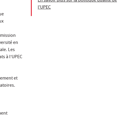
En savoir plus sur la politique qualité de
l'UPEC
ue
ux
mmission
ersité en
ale. Les
ts à l’UPEC
sement et
atoires.
ment