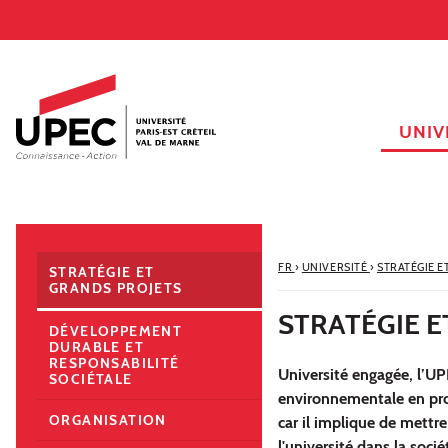
Aller au contenu
Navigation
Accès directs
Recherche
Navigation secondaire
UNIV
FR
›
UNIVERSITÉ
›
STRATÉGIE E
STRATÉGIE ET
GRANDS PROJETS
STRATÉGIE E
DÉVELOPPEMENT
DURABLE ET
RESPONSABILITÉ
Université engagée, l’UP
SOCIÉTALE
environnementale en prom
ORGANISATION
car il implique de mettre
l'université dans la socié