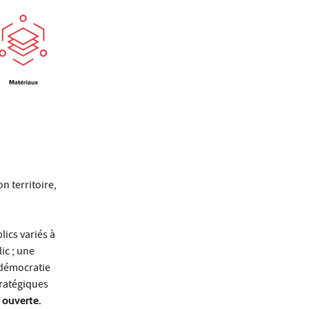
n territoire,
lics variés à
ic ; une
 démocratie
tratégiques
t ouverte.