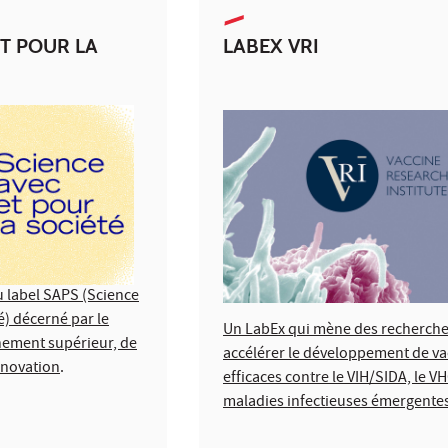
ET POUR LA
LABEX VRI
u label SAPS (Science
é) décerné par le
Un LabEx qui mène des recherches
nement supérieur, de
accélérer le développement de va
Innovation
.
efficaces contre le VIH/SIDA, le VH
maladies infectieuses émergentes