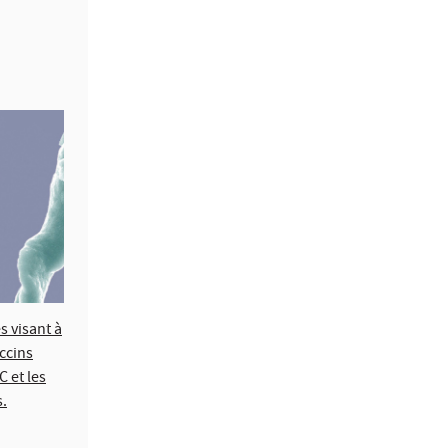
 visant à
ccins
C et les
.