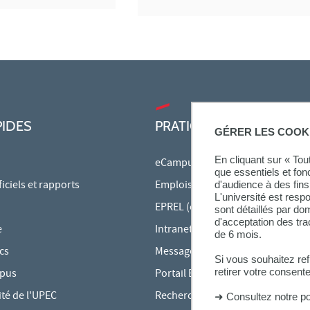
PIDES
PRATIQUE
GÉRER LES COOK
En cliquant sur « To
eCampus
que essentiels et fon
ciels et rapports
Emplois du temps en ligne
d'audience à des fins 
L'université est resp
EPREL (cours en ligne)
sont détaillés par d
d'acceptation des tr
e
Intranet des personnels
de 6 mois.
cs
Messagerie étudiante
Si vous souhaitez re
retirer votre consent
mpus
Portail Bu Athéna
ité de l'UPEC
Rechercher une formation
➜
Consultez notre po