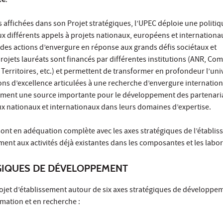
affichées dans son Projet stratégiques, l’UPEC déploie une politiq
x différents appels à projets nationaux, européens et internationa
des actions d’envergure en réponse aux grands défis sociétaux et
ojets lauréats sont financés par différentes institutions (ANR, Co
rritoires, etc.) et permettent de transformer en profondeur l’univ
ns d’excellence articulées à une recherche d’envergure internation
ement une source importante pour le développement des partenaria
ux nationaux et internationaux dans leurs domaines d’expertise.
sont en adéquation complète avec les axes stratégiques de l’établis
ment aux activités déjà existantes dans les composantes et les labor
GIQUES DE DÉVELOPPEMENT
rojet d’établissement autour de six axes stratégiques de développe
rmation et en recherche :