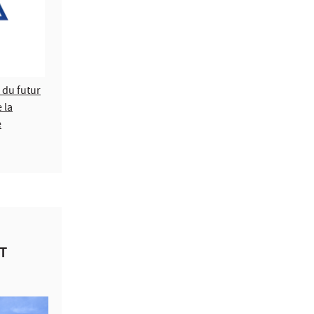
 du futur
 la
e
T