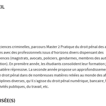
IL
ciences criminelles, parcours Master 2 Pratique du droit pénal des a
ides avec des professionnels issus d’horizons divers dispensant des
nces (magistrats, avocats, policiers, gendarmes, membres des aut
tion). En première année, les étudiants consolident leur formation 
atière répressive. La seconde année propose un approfondisseme
de droit pénal dans de nombreuses matières reliées au monde des af
plines diverses, qu’il s’agisse du droit pénal numérique, bancaire, 
ivités publiques, du travail, etc.
ISÉE(S)