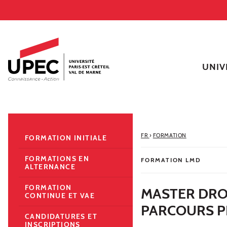
Aller au contenu
Navigation
Accès directs
Recherche
Navigation secondaire
UNIV
FR
›
FORMATION
FORMATION INITIALE
FORMATIONS EN
FORMATION LMD
ALTERNANCE
FORMATION
MASTER DROI
CONTINUE ET VAE
PARCOURS P
CANDIDATURES ET
INSCRIPTIONS