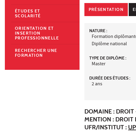
PRÉSENTATION
E
ÉTUDES ET
SCOLARITÉ
ORIENTATION ET
NATURE :
INSERTION
Formation diplômant
PROFESSIONNELLE
Diplôme national
RECHERCHER UNE
FORMATION
TYPE DE DIPLÔME :
Master
DURÉE DES ÉTUDES :
2 ans
DOMAINE : DROIT 
MENTION : DROIT 
UFR/INSTITUT :
UP