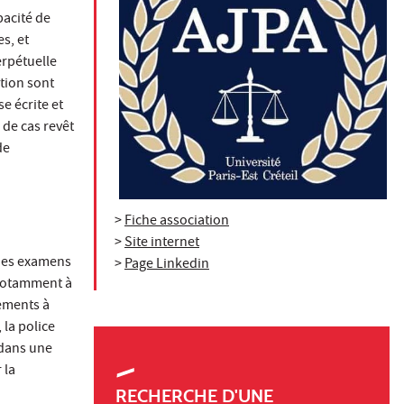
pacité de
s, et
erpétuelle
tion sont
 écrite et
 de cas revêt
de
>
Fiche association
>
Site internet
e des examens
>
Page Linkedin
 notamment à
nements à
 la police
 dans une
 la
RECHERCHE D'UNE