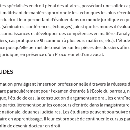
tes spécialisés en droit pénal des affaires, possédant une solide ca
 maîtrisant de manière approfondie les techniques les plus récente
 du droit leur permettant d’évoluer dans un monde juridique en p
 (séminaires, conférences, échanges), ainsi que les modes d’évalua
connaissances et développer des compétences en matière d’analyse
iers, cas pratique de 5h commun à plusieurs matières, etc.). L’étude
ce puisqu’elle permet de travailler sur les pièces des dossiers afin 
juridique, en présence d’un Procureur et d’un avocat.
TUDES
mation privilégiant l’insertion professionnelle à travers la réussit
épare particulièrement pour l’examen d’entrée à l’Ecole du barreau,
que, l’étude de cas, la construction d’argumentaire oral, les entraî
lus particulièrement pour les concours d’entrée dans la magistrature,
e nationale, douanes judiciaires. Les étudiants peuvent poursuivre
aire en apprentissage. Il leur est proposé de continuer le cursus par
fin de devenir docteur en droit.