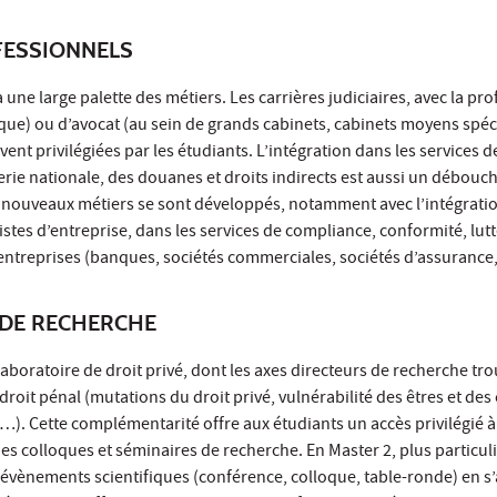
ESSIONNELS
 une large palette des métiers. Les carrières judiciaires, avec la pr
que) ou d’avocat (au sein de grands cabinets, cabinets moyens spéc
ent privilégiées par les étudiants. L’intégration dans les services de
rie nationale, des douanes et droits indirects est aussi un débouc
 nouveaux métiers se sont développés, notamment avec l’intégrati
istes d’entreprise, dans les services de compliance, conformité, lutt
ntreprises (banques, sociétés commerciales, sociétés d’assurance, 
DE RECHERCHE
aboratoire de droit privé, dont les axes directeurs de recherche tr
roit pénal (mutations du droit privé, vulnérabilité des êtres et des 
s…). Cette complémentarité offre aux étudiants un accès privilégié 
 des colloques et séminaires de recherche. En Master 2, plus particul
 évènements scientifiques (conférence, colloque, table-ronde) en s