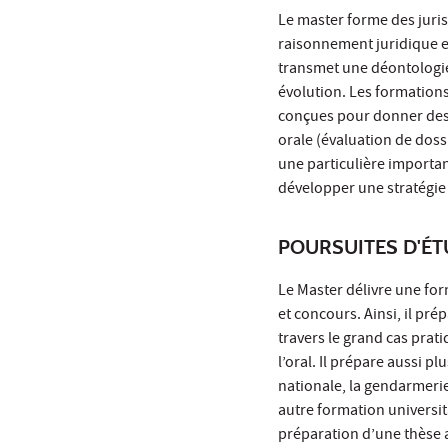
Le master forme des juris
raisonnement juridique et
transmet une déontologie
évolution. Les formations
conçues pour donner des 
orale (évaluation de doss
une particulière importan
développer une stratégie 
POURSUITES D'É
Le Master délivre une for
et concours. Ainsi, il pr
travers le grand cas prati
l’oral. Il prépare aussi p
nationale, la gendarmeri
autre formation universit
préparation d’une thèse a