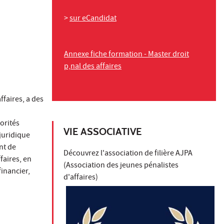
>
sur eCandidat
Annexe fiche formation - Master droit
p‚nal des affaires
ffaires, a des
orités
VIE ASSOCIATIVE
juridique
nt de
Découvrez l'association de filière AJPA
faires, en
(Association des jeunes pénalistes
financier,
d'affaires)