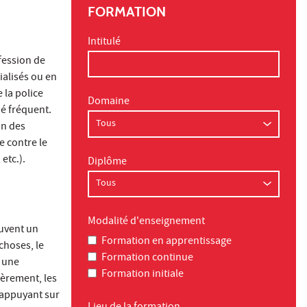
FORMATION
Intitulé
ofession de
ialisés ou en
 la police
Domaine
hé fréquent.
on des
e contre le
etc.).
Diplôme
Modalité d'enseignement
ouvent un
Formation en apprentissage
choses, le
Formation continue
à une
Formation initiale
ièrement, les
’appuyant sur