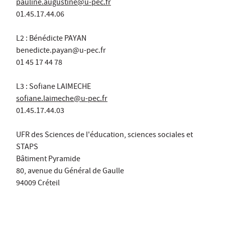
pauline.augustine@u-pec.fr
01.45.17.44.06
L2 : Bénédicte PAYAN
benedicte.payan@u-pec.fr
01 45 17 44 78
L3 : Sofiane LAIMECHE
sofiane.laimeche@u-pec.fr
01.45.17.44.03
UFR des Sciences de l'éducation, sciences sociales et
STAPS
Bâtiment Pyramide
80, avenue du Général de Gaulle
94009 Créteil