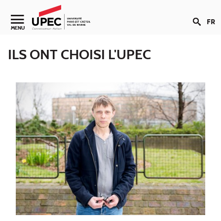
Aller au contenu
FR
Navigation secondaire
MENU
ILS ONT CHOISI L'UPEC