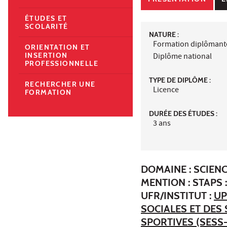
ÉTUDES ET
SCOLARITÉ
NATURE :
Formation diplômant
ORIENTATION ET
INSERTION
Diplôme national
PROFESSIONNELLE
TYPE DE DIPLÔME :
RECHERCHER UNE
Licence
FORMATION
DURÉE DES ÉTUDES :
3 ans
DOMAINE : SCIEN
MENTION : STAPS
UFR/INSTITUT :
UP
SOCIALES ET DES
SPORTIVES (SESS