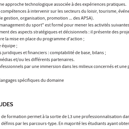
 une approche technologique associée à des expériences pratiques.
ompétences à intervenir sur les secteurs du loisir, tourisme, évén
de gestion, organisation, promotion ... des APSA).
e "management du sport" est formé pour mener les activités suivantes
ment des aspects stratégiques et décisionnels : il présente des proj
ure la mise en place du programme d'action ;
e équipe ;
s juridiques et financiers : comptabilité de base, bilans ;
édias et/ou les différents partenaires.
fessionnels par une immersion dans les milieux concernés et une 
s langages spécifiques du domaine
TUDES
re de formation permet à la sortie de L3 une professionnalisation da
éfinis par les parcours-type. En majorité les étudiants ayant obten