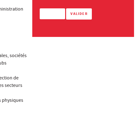
ministration
ales, sociétés
lubs
rection de
les secteurs
és physiques