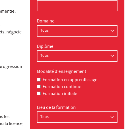
ementiel
Domaine
 :
ets, négocie
Diplôme
progression
Modalité d'enseignement
Formation en apprentissage
Formation continue
Formation initiale
Lieu de la formation
ns les
u la licence,