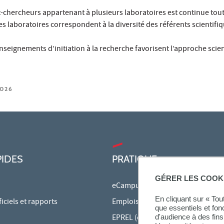
-chercheurs appartenant à plusieurs laboratoires est continue tout
s laboratoires correspondent à la diversité des référents scientifiq
nseignements d’initiation à la recherche favorisent l’approche scien
2026
PIDES
PRATIQUE
GÉRER LES COOK
eCampus
En cliquant sur « To
ciels et rapports
Emplois du temps en ligne
que essentiels et fon
EPREL (cours en ligne)
d'audience à des fins 