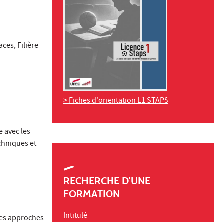
ces, Filière
> Fiches d'orientation L1 STAPS
e avec les
chniques et
RECHERCHE D'UNE
FORMATION
Intitulé
 des approches