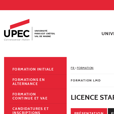
Aller au contenu
Navigation
Accès directs
Recherche
Navigation secondaire
UNIV
FR
›
FORMATION
FORMATION INITIALE
FORMATIONS EN
FORMATION LMD
ALTERNANCE
FORMATION
LICENCE ST
CONTINUE ET VAE
CANDIDATURES ET
INSCRIPTIONS
PRÉSENTATION
E