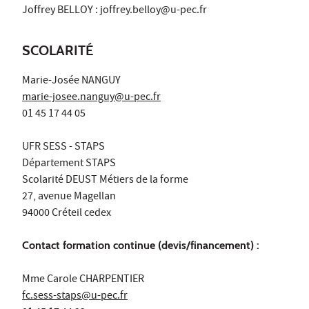
Joffrey BELLOY : joffrey.belloy@u-pec.fr
SCOLARITÉ
Marie-Josée NANGUY
marie-josee.nanguy
@u-pec.fr
01 45 17 44 05
UFR SESS - STAPS
Département STAPS
Scolarité DEUST Métiers de la forme
27, avenue Magellan
94000 Créteil cedex
Contact formation continue (devis/financement) :
Mme Carole CHARPENTIER
fc.sess-staps@u-pec.fr