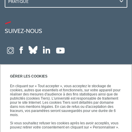
PRATIQUE
SUIVEZ-NOUS
GÉRER LES COOKIES
En cliquant sur « Tout accepter », vous acceptez le stockage de
cookies, autres que essentiels et fonctionnels, sur votre appareil pour
réaliser des mesures d'audience à des fins statistiques ainsi que de
publicités (cookies Tiers). L'université est responsable de traitement
pour le site Internet. Les cookies Tiers sont détaillés par domaine
dans nos mentions légales. En cas de refus ou d'acceptation des
traceurs, vos paramètres seront sauvegardés pour une durée de 6
mois.
Si vous souhaitez refuser les cookies après les avoir acceptés, vous
pouvez retirer votre consentement en cliquant sur « Personnaliser ».