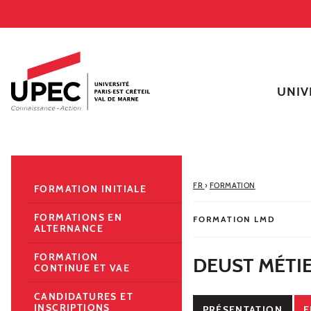
Aller au contenu
Navigation
Accès directs
Recherche
Navigation secondaire
UNIV
FR
›
FORMATION
FORMATION INITIALE
FORMATIONS EN
FORMATION LMD
ALTERNANCE
FORMATION
DEUST MÉTIE
CONTINUE ET VAE
CANDIDATURES ET
INSCRIPTIONS
PRÉSENTATION
E