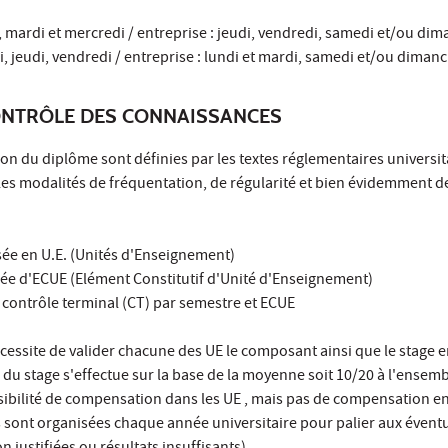
i, mardi et mercredi / entreprise : jeudi, vendredi, samedi et/ou di
, jeudi, vendredi / entreprise : lundi et mardi, samedi et/ou diman
ONTRÔLE DES CONNAISSANCES
ion du diplôme sont définies par les textes réglementaires universit
les modalités de fréquentation, de régularité et bien évidemment d
sée en U.E. (Unités d'Enseignement)
uée d'ECUE (Elément Constitutif d'Unité d'Enseignement)
t contrôle terminal (CT) par semestre et ECUE
essite de valider chacune des UE le composant ainsi que le stage e
 du stage s'effectue sur la base de la moyenne soit 10/20 à l'ensem
sibilité de compensation dans les UE , mais pas de compensation en
sont organisées chaque année universitaire pour palier aux éventu