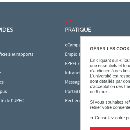
PIDES
PRATIQUE
eCampus
GÉRER LES COOK
ciels et rapports
Emplois du temps en ligne
En cliquant sur « To
EPREL (cours en ligne)
que essentiels et fon
d'audience à des fins 
e
Intranet des personnels
L'université est resp
sont détaillés par d
cs
Messagerie étudiante
d'acceptation des tr
mpus
Portail Bu Athéna
de 6 mois.
ité de l'UPEC
Rechercher une formation
Si vous souhaitez re
retirer votre consent
➜
Consultez notre po