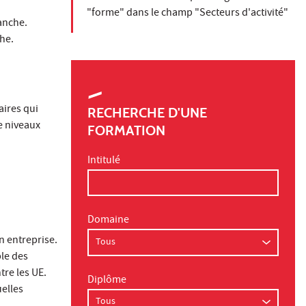
"forme" dans le champ "Secteurs d'activité"
manche.
che.
aires qui
RECHERCHE D'UNE
e niveaux
FORMATION
Intitulé
Domaine
n entreprise.
ble des
tre les UE.
Diplôme
elles