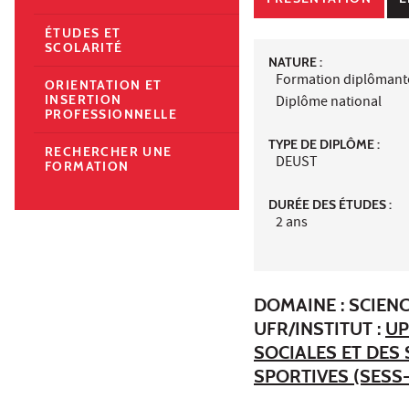
ÉTUDES ET
SCOLARITÉ
NATURE :
Formation diplômant
ORIENTATION ET
INSERTION
Diplôme national
PROFESSIONNELLE
TYPE DE DIPLÔME :
RECHERCHER UNE
DEUST
FORMATION
DURÉE DES ÉTUDES :
2 ans
DOMAINE : SCIEN
UFR/INSTITUT :
UP
SOCIALES ET DES
SPORTIVES (SESS