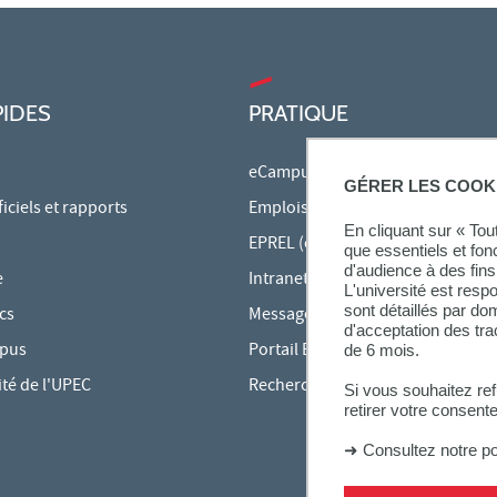
PIDES
PRATIQUE
eCampus
GÉRER LES COOK
ciels et rapports
Emplois du temps en ligne
En cliquant sur « To
EPREL (cours en ligne)
que essentiels et fon
d'audience à des fins 
e
Intranet des personnels
L'université est resp
sont détaillés par d
cs
Messagerie étudiante
d'acceptation des tr
mpus
Portail Bu Athéna
de 6 mois.
ité de l'UPEC
Rechercher une formation
Si vous souhaitez re
retirer votre consent
➜
Consultez notre po