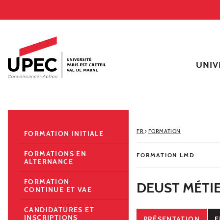
Aller au contenu
Navigation
Accès directs
Recherche
Navigation secondaire
UNIV
FR
›
FORMATION
FORMATION INITIALE
FORMATIONS EN
FORMATION LMD
ALTERNANCE
FORMATION
DEUST MÉTIE
CONTINUE ET VAE
CANDIDATURES ET
INSCRIPTIONS
PRÉSENTATION
E