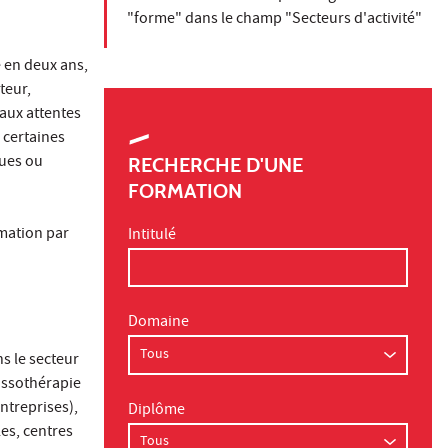
"forme" dans le champ "Secteurs d'activité"
e en deux ans,
teur,
aux attentes
 certaines
ques ou
RECHERCHE D'UNE
FORMATION
mation par
Intitulé
Domaine
s le secteur
assothérapie
entreprises),
Diplôme
les, centres