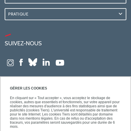
PRATIQUE
SUIVEZ-NOUS
GÉRER LES COOKIES
En cliquant sur « Tout accepter », vous acceptez le stockage de
cookies, autres que essentiels et fonctionnels, sur votre appareil pour
réaliser des mesures d'audience à des fins statistiques ainsi que de
publicités (cookies Tiers). L'université est responsable de traitement
pour le site Internet. Les cookies Tiers sont détaillés par domaine
dans nos mentions légales. En cas de refus ou d'acceptation des
traceurs, vos paramètres seront sauvegardés pour une durée de 6
mois.