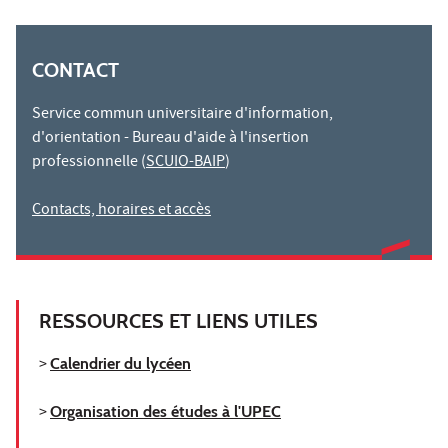
CONTACT
Service commun universitaire d'information,
d'orientation - Bureau d'aide à l'insertion
professionnelle (
SCUIO-BAIP
)
Contacts, horaires et accès
RESSOURCES ET LIENS UTILES
>
Calendrier du lycéen
>
Organisation des études à l'UPEC