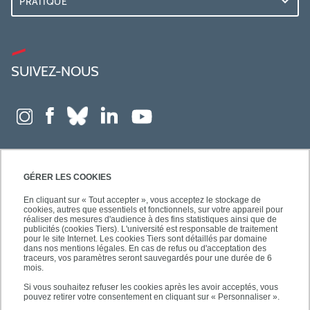
PRATIQUE
SUIVEZ-NOUS
GÉRER LES COOKIES
En cliquant sur « Tout accepter », vous acceptez le stockage de
cookies, autres que essentiels et fonctionnels, sur votre appareil pour
réaliser des mesures d'audience à des fins statistiques ainsi que de
publicités (cookies Tiers). L'université est responsable de traitement
pour le site Internet. Les cookies Tiers sont détaillés par domaine
dans nos mentions légales. En cas de refus ou d'acceptation des
traceurs, vos paramètres seront sauvegardés pour une durée de 6
mois.
Si vous souhaitez refuser les cookies après les avoir acceptés, vous
pouvez retirer votre consentement en cliquant sur « Personnaliser ».