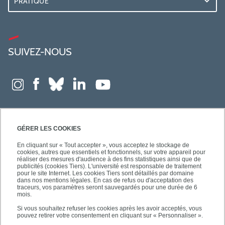
PRATIQUE
SUIVEZ-NOUS
GÉRER LES COOKIES
En cliquant sur « Tout accepter », vous acceptez le stockage de
cookies, autres que essentiels et fonctionnels, sur votre appareil pour
réaliser des mesures d'audience à des fins statistiques ainsi que de
publicités (cookies Tiers). L'université est responsable de traitement
pour le site Internet. Les cookies Tiers sont détaillés par domaine
dans nos mentions légales. En cas de refus ou d'acceptation des
traceurs, vos paramètres seront sauvegardés pour une durée de 6
mois.
Si vous souhaitez refuser les cookies après les avoir acceptés, vous
pouvez retirer votre consentement en cliquant sur « Personnaliser ».