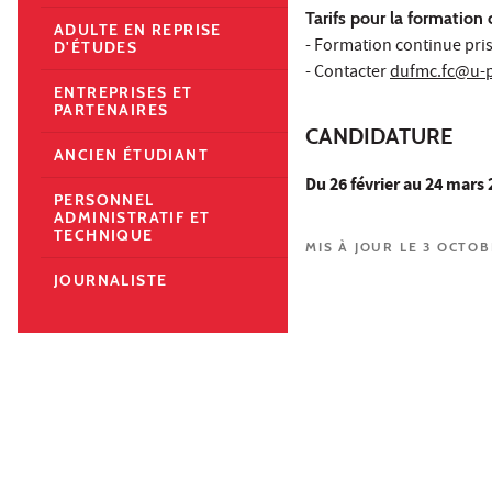
Tarifs pour la formatio
ADULTE EN REPRISE
- Formation continue pris
D'ÉTUDES
- Contacter
dufmc.fc@u-p
ENTREPRISES ET
PARTENAIRES
CANDIDATURE
ANCIEN ÉTUDIANT
Du 26 février au 24 mars 
PERSONNEL
ADMINISTRATIF ET
TECHNIQUE
MIS À JOUR LE 3 OCTOB
JOURNALISTE