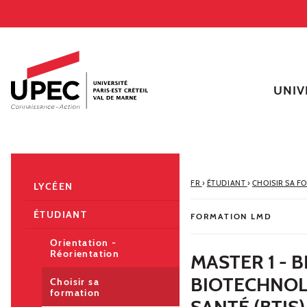
Aller au contenu
Navigation
Accès directs
Recherche
Navigation secondaire
UNIV
FR
›
ÉTUDIANT
›
CHOISIR SA F
LYCÉEN
ÉTUDIANT
FORMATION LMD
Orientation -
Réorientation
MASTER 1 - 
BIOTECHNOL
Choisir sa
formation
SANTÉ (BTIS)