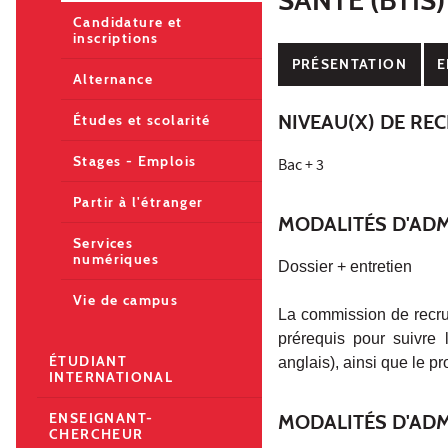
Candidature et
inscriptions
PRÉSENTATION
E
Alternance
NIVEAU(X) DE RE
Études et scolarité
Stages - Emplois
Bac + 3
Partir à l'étranger
MODALITÉS D'ADM
Services
numériques
Dossier + entretien
Vie de campus
La commission de recr
prérequis pour suivre l
ÉTUDIANT
anglais), ainsi que le p
INTERNATIONAL
ENSEIGNANT-
MODALITÉS D'AD
CHERCHEUR