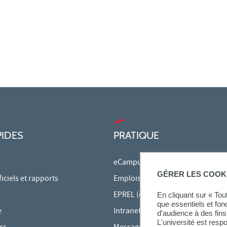
PIDES
PRATIQUE
eCampus
GÉRER LES COOK
ciels et rapports
Emplois du temps en ligne
EPREL (cours en ligne)
En cliquant sur « To
que essentiels et fon
e
Intranet des personnels
d'audience à des fins 
L'université est resp