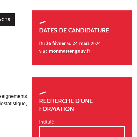
ACTS
DATES DE CANDIDATURE
Du
26 février
au
24 mars
2024
monmaster.gouv.fr
via :
nseignements
RECHERCHE D'UNE
ostatistique,
FORMATION
Intitulé