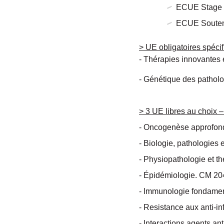
ECUE Stage p
ECUE Souten
> UE obligatoires spéc
- Thérapies innovantes 
- Génétique des pathol
> 3 UE libres au choix
- Oncogenèse approfon
- Biologie, pathologies
- Physiopathologie et t
- Épidémiologie. CM 20
- Immunologie fondamen
- Resistance aux anti-i
- Interactions agents a