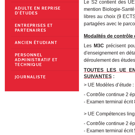
Le S2 contient des UE
ADULTE EN REPRISE
mention Biologie-Sant
D'ÉTUDES
libres au choix (9 ECTS
partagées avec le parco
ENTREPRISES ET
PARTENAIRES
Modalités de contrôl
ANCIEN ÉTUDIANT
Les
M3C
précisent po
d'enseignement en détail
PERSONNEL
ADMINISTRATIF ET
déroulement des études.
TECHNIQUE
TOUTES LES UE EN
SUIVANTES
:
JOURNALISTE
> UE Modèles d’étude : d
- Contrôle continue 2 ép
- Examen terminal écrit
> UE Compétences lingu
- Contrôle continue 2 ép
- Examen terminal écrit