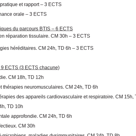
ratique et rapport – 3 ECTS
ance orale
– 3 ECTS
ifiques du parcours BTIS – 6 ECTS
en réparation tissulaire. CM 30h – 3 ECTS
ogies héréditaires. CM 24h, TD 6h – 3 ECTS
 – 9 ECTS (3 ECTS chacune)
die. CM 18h, TD 12h
 et thérapies neuromusculaires. CM 24h, TD 6h
hérapies des appareils cardiovasculaire et respiratoire. CM 15h,
4h, TD 10h
tale approfondie. CM 24h, TD 6h
nfectieux. CM 30h
nti-microbiens, maladies dysimmunitaires. CM 24h, TD 8h