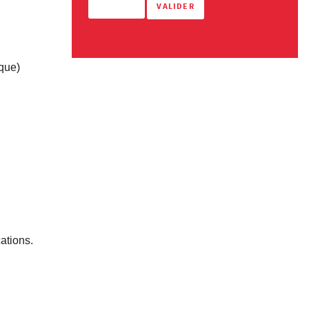
ique)
ations.