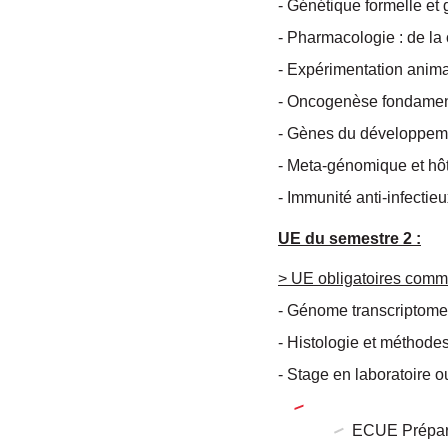
- Génétique formelle et
- Pharmacologie : de l
- Expérimentation anima
- Oncogenèse fondamen
- Gènes du développeme
- Meta-génomique et h
- Immunité anti-infecti
UE du semestre 2 :
> UE obligatoires comm
- Génome transcriptome
- Histologie et méthode
- Stage en laboratoire 
ECUE Prépara