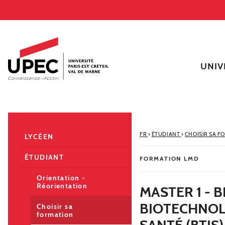
Aller au contenu
Navigation
Accès directs
Recherche
Navigation secondaire
UNIV
FR
›
ÉTUDIANT
›
CHOISIR SA F
LYCÉEN
ÉTUDIANT
FORMATION LMD
Orientation -
Réorientation
MASTER 1 - 
BIOTECHNOL
Choisir sa
formation
SANTÉ (BTIS)