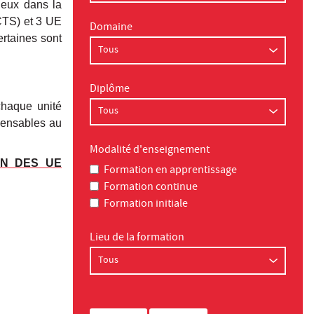
tieux
dans la
CTS) et 3 UE
Domaine
ertaines sont
Diplôme
chaque unité
spensables au
Modalité d'enseignement
ON DES UE
Formation en apprentissage
Formation continue
Formation initiale
Lieu de la formation