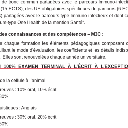
 de tronc commun partagées avec le parcours Immuno-infec
é (15 ECTS)
, des UE obligatoires spécifiques du parcours (6 E
) partagées avec le parcours-type Immuno-infectieux et dont c
urs-type One Health de la mention Santé*.
e des connaissances et des compétences – M3C
:
ur chaque formation les éléments pédagogiques composant 
lant le mode d'évaluation, les coefficients et les détails indi
 Elles sont renouvelées chaque année universitaire.
 100% EXAMEN TERMINAL À L’ÉCRIT À L’EXCEPTI
e la cellule à l’animal
reuves : 10% oral, 10% écrit
 80%
istiques : Anglais
reuves : 30% oral, 20% écrit
 50%