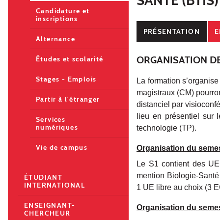
Candidature et
inscriptions
PRÉSENTATION
E
Alternance
ORGANISATION D
Études et scolarité
Stages - Emplois
La formation s’organis
magistraux (CM) pourront
Partir à l'étranger
distanciel par visiocon
lieu en présentiel sur
Services
numériques
technologie (TP).
Vie de campus
Organisation du seme
Le S1 contient des UE
mention Biologie-Sant
ÉTUDIANT
INTERNATIONAL
1 UE libre au choix (3 
ENSEIGNANT-
Organisation du seme
CHERCHEUR