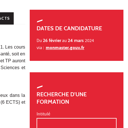
ACTS
DATES DE CANDIDATURE
Du
26 février
au
24 mars
2024
1. Les cours
monmaster.gouv.fr
via :
anté, soit en
et TP auront
 Sciences et
RECHERCHE D'UNE
tieux
dans la
FORMATION
 (6 ECTS) et
Intitulé