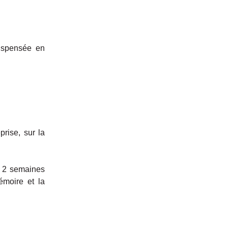
spensée en
rise, sur la
t 2 semaines
émoire et la