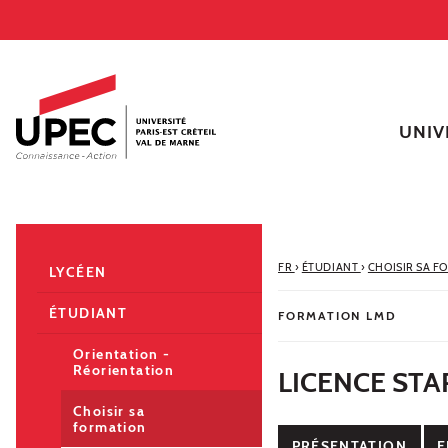
Aller au contenu
Navigation
Accès directs
Recherche
Navigation secondaire
UNIV
FR
›
ÉTUDIANT
›
CHOISIR SA F
LYCÉEN
ÉTUDIANT
FORMATION LMD
Orientation -
Réorientation
LICENCE STA
Choisir sa
formation
PRÉSENTATION
E