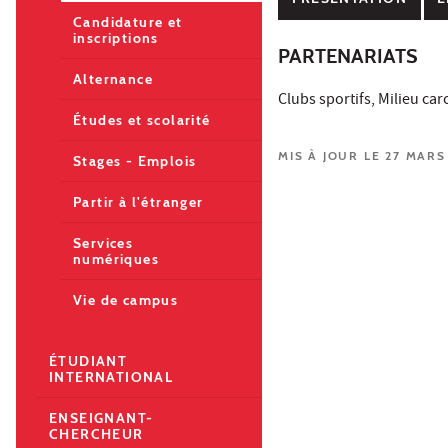
Candidature et
inscriptions
PARTENARIATS
Alternance
Clubs sportifs, Milieu ca
Études et scolarité
MIS À JOUR LE 27 MARS
Stages - Emplois
Partir à l'étranger
Services
numériques
Vie de campus
ÉTUDIANT
INTERNATIONAL
ENSEIGNANT-
CHERCHEUR