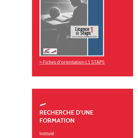
> Fiches d'orientation L1 STAPS
RECHERCHE D'UNE
FORMATION
Intitulé