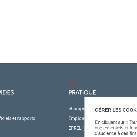
PIDES
PRATIQUE
eCampus
GÉRER LES COOK
ciels et rapports
Emplois du temps en ligne
En cliquant sur « To
EPREL (cours en ligne)
que essentiels et fon
d'audience à des fins 