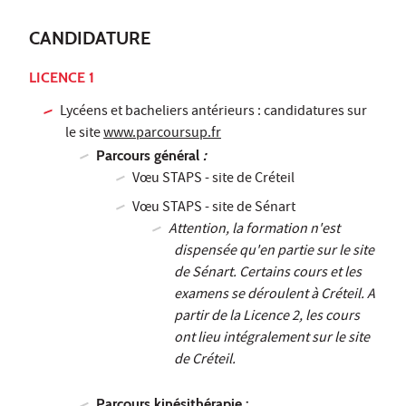
CANDIDATURE
LICENCE 1
Lycéens et bacheliers antérieurs : candidatures sur
le site
www.parcoursup.fr
Parcours général
:
V
œ
u STAPS - site de Créteil
V
œ
u STAPS - site de Sénart
Attention, la formation n'est
dispensée qu'en partie sur le site
de Sénart. Certains cours et les
examens se déroulent à Créteil. A
partir de la Licence 2, les cours
ont lieu intégralement sur le site
de Créteil.
Parcours kinésithérapie :