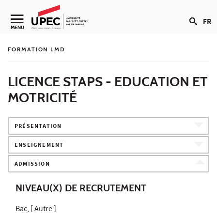
Aller au contenu
FR
Navigation secondaire
MENU
FORMATION LMD
LICENCE STAPS - EDUCATION ET
MOTRICITÉ
PRÉSENTATION
ENSEIGNEMENT
ADMISSION
NIVEAU(X) DE RECRUTEMENT
Bac, [ Autre ]