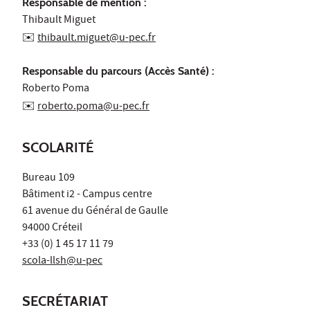
Responsable de mention :
Thibault Miguet
✉️
thibault.miguet@u-pec.fr
Responsable du parcours (Accès Santé) :
Roberto Poma
✉️​​​​​​​
roberto.poma@u-pec.fr
SCOLARITÉ
Bureau 109
Bâtiment i2 - Campus centre
61 avenue du Général de Gaulle
94000 Créteil
+33 (0) 1 45 17 11 79
scola-llsh@u-pec
SECRÉTARIAT