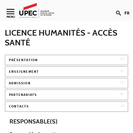
Aller au contenu
FR
Navigation secondaire
MENU
LICENCE HUMANITÉS - ACCÈS
SANTÉ
PRÉSENTATION
ENSEIGNEMENT
ADMISSION
PARTENARIATS
CONTACTS
RESPONSABLE(S)