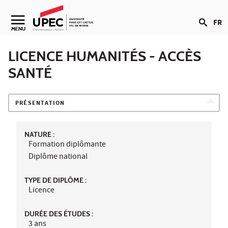
Aller au contenu
FR
Navigation secondaire
MENU
LICENCE HUMANITÉS - ACCÈS
SANTÉ
PRÉSENTATION
NATURE :
Formation diplômante
Diplôme national
TYPE DE DIPLÔME :
Licence
DURÉE DES ÉTUDES :
3 ans