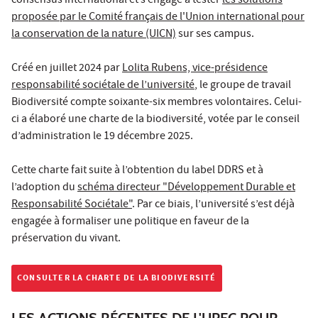
consensus international et s’engage à tester
les solutions
proposée par le Comité français de l'Union international pour
la conservation de la nature (UICN)
sur ses campus.
Créé en juillet 2024 par
Lolita Rubens, vice-présidence
responsabilité sociétale de l’université
, le groupe de travail
Biodiversité compte soixante-six membres volontaires. Celui-
ci a élaboré une charte de la biodiversité, votée par le conseil
d’administration le 19 décembre 2025.
Cette charte fait suite à l’obtention du label DDRS et à
l’adoption du
schéma directeur "Développement Durable et
Responsabilité Sociétale"
. Par ce biais, l’université s’est déjà
engagée à formaliser une politique en faveur de la
préservation du vivant.
CONSULTER LA CHARTE DE LA BIODIVERSITÉ
LES ACTIONS RÉCENTES DE L'UPEC POUR