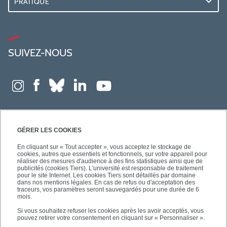
PRATIQUE
SUIVEZ-NOUS
GÉRER LES COOKIES
En cliquant sur « Tout accepter », vous acceptez le stockage de
cookies, autres que essentiels et fonctionnels, sur votre appareil pour
réaliser des mesures d'audience à des fins statistiques ainsi que de
publicités (cookies Tiers). L'université est responsable de traitement
pour le site Internet. Les cookies Tiers sont détaillés par domaine
dans nos mentions légales. En cas de refus ou d'acceptation des
traceurs, vos paramètres seront sauvegardés pour une durée de 6
mois.
Si vous souhaitez refuser les cookies après les avoir acceptés, vous
pouvez retirer votre consentement en cliquant sur « Personnaliser ».