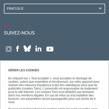
PRATIQUE
SUIVEZ-NOUS
GÉRER LES COOKIES
En cliquant sur « Tout accepter », vous acceptez le stockage de
cookies, autres que essentiels et fonctionnels, sur votre appareil pour
réaliser des mesures d'audience à des fins statistiques ainsi que de
publicités (cookies Tiers). L'université est responsable de traitement
pour le site Internet. Les cookies Tiers sont détaillés par domaine
dans nos mentions légales. En cas de refus ou d'acceptation des
traceurs, vos paramètres seront sauvegardés pour une durée de 6
mois.