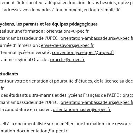
ectement l'interlocuteur adéquat en fonction de vos besoins, optez p
et adressez vos demandes à tout moment, en toute simplicité !
lycéens, les parents et les équipes pédagogiques
eil sur une formation :
orientation@u-pec.fr
udiant ambassadeur de l'UPEC :
orientation-ambassadeurs@u-pec.f
journée d'immersion :
envie-de-savoirs@u-pec.fr
tenariat lycée-université :
conventionlyceeupec@u-pec.fr
gramme régional Oraccle :
oraccle@u-pec.fr
étudiants
 sur votre orientation et poursuite d'études, de la licence au doc
fr
es étudiants ultra-marins et des lycéens Français de l'AEFE :
orac
udiant ambassadeur de l'UPEC :
orientation-ambassadeurs@u-pec.f
 la candidature en master :
orientation-master@u-pec.fr
eil à la documentaliste sur un métier, une formation, une ressourc
entation-documentation@u-pec.fr