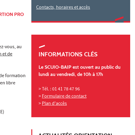
Contacts, horaires et accès
ERTION PRO
ez-vous, au
INFORMATIONS CLÉS
n et de
Le SCUIO-BAIP est ouvert au public du
lundi au vendredi, de 10h à 17h
 de formation
en libre
> Tél. : 01 41 78 47 96
>
Formulaire de contact
>
Plan d'accès
EE)