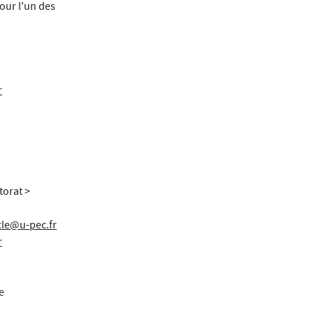
our l'un des
r
torat >
cle@u-pec.fr
r
e