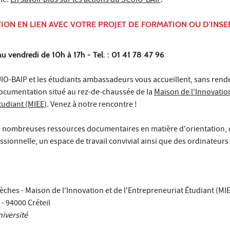
le.
En savoir plus sur les actions du SCUIO-BAIP
.
ION EN LIEN AVEC VOTRE PROJET DE FORMATION OU D'INS
au vendredi de 10h à 17h - Tel. : 01 41 78 47 96
IO-BAIP et les étudiants ambassadeurs vous accueillent, sans rend
documentation situé au rez-de-chaussée de la
Maison de l'Innovatio
tudiant (MIEE)
. Venez à notre rencontre !
e nombreuses ressources documentaires en matière d'orientation,
ssionnelle, un espace de travail convivial ainsi que des ordinateurs 
hes - Maison de l'Innovation et de l'Entrepreneuriat Étudiant (MI
 - 94000 Créteil
niversité