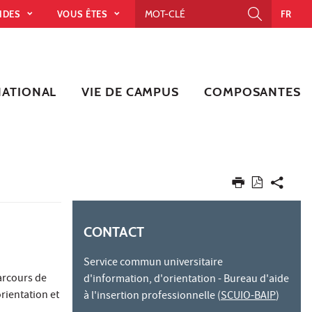
PIDES
VOUS ÊTES
FR
NATIONAL
VIE DE CAMPUS
COMPOSANTES
CONTACT
Service commun universitaire
arcours de
d'information, d'orientation - Bureau d'aide
rientation et
à l'insertion professionnelle (
SCUIO-BAIP
)