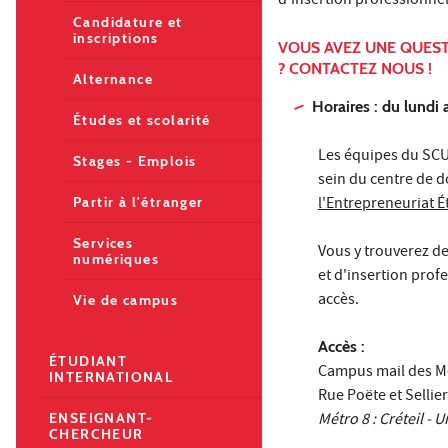
d'insertion professionnel
Candidature et
inscriptions
VOUS AVEZ UNE QUEST
? CONTACTEZ NOUS !
Alternance
Horaires : du lundi 
Études et scolarité
Les équipes du SCU
Stages - Emplois
sein du centre de 
l'Entrepreneuriat É
Partir à l'étranger
Services
Vous y trouverez d
numériques
et d'insertion profe
accès.
Vie de campus
Accès :
ÉTUDIANT
Campus mail des Mèc
INTERNATIONAL
Rue Poëte et Sellier
Métro 8 : Créteil - U
ENSEIGNANT-
CHERCHEUR