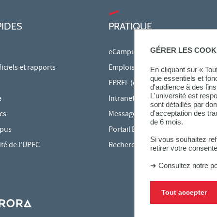
PIDES
PRATIQUE
GÉRER LES COOK
eCampus
ciels et rapports
Emplois du temps en ligne
En cliquant sur « To
que essentiels et fon
EPREL (cours en ligne)
d'audience à des fins 
L'université est resp
e
Intranet des personnels
sont détaillés par d
cs
Messagerie étudiante
d'acceptation des tr
de 6 mois.
mpus
Portail Bu Athéna
Si vous souhaitez re
ité de l'UPEC
Rechercher une formation
retirer votre consent
➜
Consultez notre po
Tout accepter