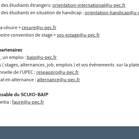
des étudiants étrangers:
orientation-international@u-pec.fr
es étudiants en situation de handicap :
orientation-handicap@u-p
la césure >
cesure@u-pec.fr
votre convention de stage >
sos-estage@u-pec.fr
partenaires
, un emploi :
baip@u-pec.fr
s ( stages, alternances, job, emplois ) et vos évènements sur la pla
nnelle de l'UPEC :
reseaupro@u-pec.fr
at en alternance :
alternance@u-pec.fr
onsable du SCUIO-BAIP
itia :
faure@u-pec.fr