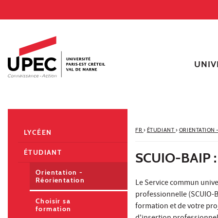
Aller au contenu
Navigation
Accès directs
Recherche
Navigation secondaire
UNIV
FR
›
ÉTUDIANT
›
ORIENTATION 
LYCÉEN
ÉTUDIANT
SCUIO-BAIP 
Orientation -
Réorientation
Le Service commun univers
professionnelle (SCUIO-B
Choisir sa
formation et de votre pro
formation