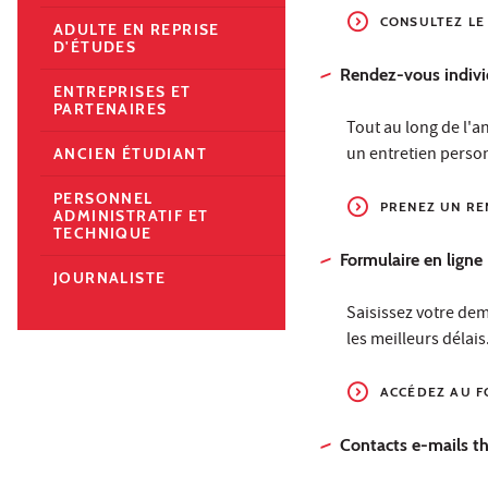
CONSULTEZ LE
ADULTE EN REPRISE
D'ÉTUDES
Rendez-vous indivi
ENTREPRISES ET
PARTENAIRES
Tout au long de l'a
un entretien personn
ANCIEN ÉTUDIANT
PERSONNEL
PRENEZ UN RE
ADMINISTRATIF ET
TECHNIQUE
Formulaire en ligne
JOURNALISTE
Saisissez votre dem
les meilleurs délais
ACCÉDEZ AU 
Contacts e-mails t