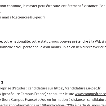
tion continue, le master peut être suivi entièrement à distance ("on
.
un mail à fc.sciences@u-pec.fr
, votre nationalité, votre statut, vous pouvez prétendre à la VAE si v
onnelle et/ou personnelle d'au moins un an en lien direct avec ce 
 2
 reprise d’études : candidature sur
https://candidatures.u-pec.fr
x (procédure Campus France) : consultez le site
www.campusfrance
x (hors Campus France) et/ou en formation à distance : candidature
-education-biometrics.org/#!application/c22bi
à partir du mois de