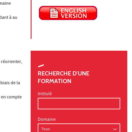
omaine
dant à au
 réorienter,
RECHERCHE D'UNE
FORMATION
biais de la
Intitulé
se en compte
Domaine