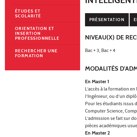
ÉTUDES ET
SCOLARITÉ
PRÉSENTATION
E
ORIENTATION ET
INSERTION
NIVEAU(X) DE RE
PROFESSIONNELLE
Bac + 3, Bac + 4
RECHERCHER UNE
FORMATION
MODALITÉS D'ADM
En Master 1
L’accès à la formation en
l’Ingénieur, ou d’un dipl
Pour les étudiants issus 
Computer Science, Compu
L’admission se fait sur d
pièces académiques usuell
En Master 2