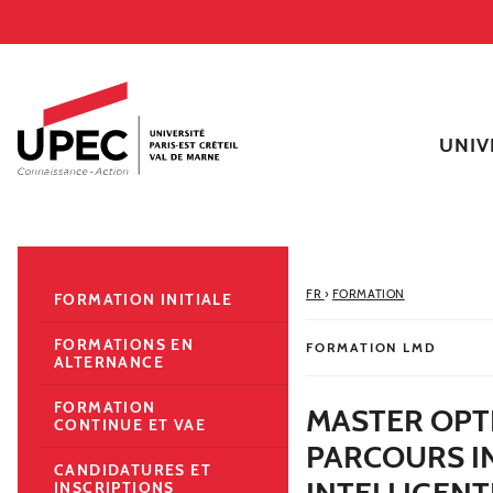
Aller au contenu
Navigation
Accès directs
Recherche
Navigation secondaire
UNIV
FR
›
FORMATION
FORMATION INITIALE
FORMATIONS EN
FORMATION LMD
ALTERNANCE
FORMATION
MASTER OPTI
CONTINUE ET VAE
PARCOURS IN
CANDIDATURES ET
INTELLIGENTE
INSCRIPTIONS