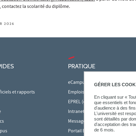
 contactez la scolarité du diplôme.
ER 2026
PIDES
PRATIQUE
eCampus
GÉRER LES COOK
ciels et rapports
Emplois du temps en ligne
En cliquant sur « To
EPREL (cours en ligne)
que essentiels et fon
d'audience à des fins 
e
Intranet des personnels
L'université est resp
sont détaillés par d
cs
Messagerie étudiante
d'acceptation des tr
de 6 mois.
mpus
Portail Bu Athéna