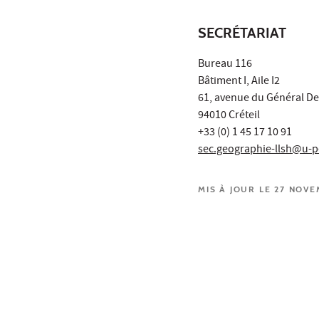
SECRÉTARIAT
Bureau 116
Bâtiment I, Aile I2
61, avenue du Général De
94010 Créteil
+33 (0) 1 45 17 10 91
sec.geographie-llsh@u-p
MIS À JOUR LE 27 NOV