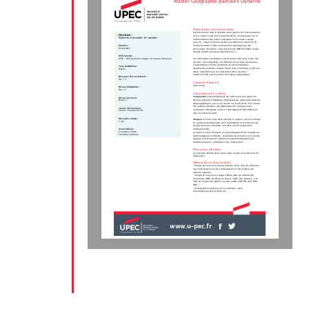
Master Géographie parcours Dynarisk
Présentation de la formation
Cette formation dans le domaine de la gestion de l‘environnement
Domaine :
et des risques a pour but d’approfondir les connaissances sur le
Sciences humaines et sociales
fonctionnement des milieux physiques et les enjeux sociaux
associés : risques naturels, gestion du patrimoine naturel et de
Mention :
l'environnement. Il offre une formation appliquée par des
Géographie
intervenants chercheurs ou professionnels (BRGM, CatNat, Veolia,
chargés d'étude en bureau d'étude privés...).
UFR/Institut :
Les thématiques privilégiées sont la gestion des cours d’eau, des
UPEC - UFR de Lettres langues et sciences humaines
versants, de la végétation, du littoral et des risques volcaniques.
L’ensemble des milieux planétaires et des temporalités
Type de diplôme :
(événements extrêmes, longue durée) sont considérées. Il offre un
Master
temps important pour la construction d'une insertion
professionnelle avec le soutien de l'équipe pédagogique.
Niveau(x) de recrutement :
Bac + 3
Capacité d'accueil
8 par année
Niveau de diplôme :
Bac + 5
Compétence(s) visée(s)
Comprendre 
le fonctionnement des milieux par une approche
Niveau de sortie :
intégrée (facteurs climatiques, hydrologiques, géomorphologiques,
Niveau 1
biogéographiques, etc.) et de terrain. Les points forts sont l’étude
des systèmes fluviaux, des dynamiques de versants et des
Lieu(x) de formation :
contraintes climatiques ou liés à l’aménagement dans différents
Créteil - Campus Centre
types d’environnements.
Durée des études :
Analyser 
les liens entre aléas naturels et risques : prise en compte
2 ans
les processus biophysiques de la vulnérabilité et la résilience des
sociétés dans des situations concrètes issus d’expériences
Accessible en :
professionnelles.
Formation initiale,
Le point fort de la formation et le développement de compétences
Formation continue
méthodologiques multiples : acquisition de données sur le terrain,
analyses en laboratoire, validation et approfondissement par
traitement spatial : statistiques, SIG, modélisation
Poursuites d'études
La poursuite d'étude peut se faire dans le cadre d'un doctorat de
Géographie
Débouchés professionnels
- Chargé de mission en bureau d'études privé, dans les domaines
de l’environnement et de l’aménagement et de l’analyse des
données spatiales
- Chargé de mission ou chargé d'étude dans les collectivités
territoriales (DDE, Syndicats de bassin, SAGE, Parc Naturel....) ou
dans les organismes publics ou para-publics (IRSTEA, AFB, RTM,
ONF...)
- Enseignement supérieur et/ou recherche, après
l'accomplissement d'un Doctorat
www.u-pec.fr