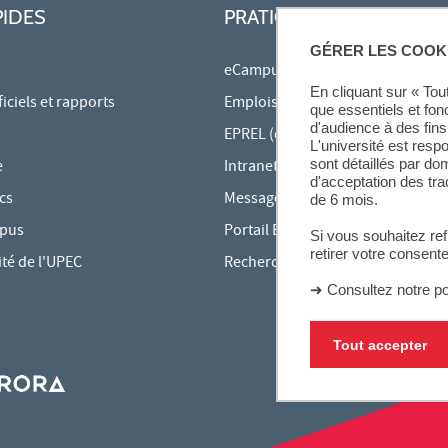
PIDES
PRATIQUE
GÉRER LES COOK
eCampus
En cliquant sur « To
ciels et rapports
Emplois du temps en ligne
que essentiels et fon
d'audience à des fins 
EPREL (cours en ligne)
L'université est resp
sont détaillés par d
e
Intranet des personnels
d'acceptation des tr
cs
Messagerie étudiante
de 6 mois.
mpus
Portail Bu Athéna
Si vous souhaitez re
retirer votre consent
ité de l'UPEC
Rechercher une formation
➜
Consultez notre po
Tout accepter