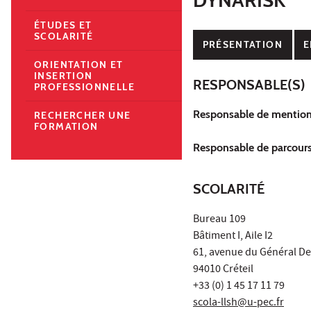
ÉTUDES ET
SCOLARITÉ
PRÉSENTATION
E
ORIENTATION ET
INSERTION
RESPONSABLE(S)
PROFESSIONNELLE
Responsable de mention
RECHERCHER UNE
FORMATION
Responsable de parcours
SCOLARITÉ
Bureau 109
Bâtiment I, Aile I2
61, avenue du Général De
94010 Créteil
+33 (0) 1 45 17 11 79
scola-llsh@u-pec.fr