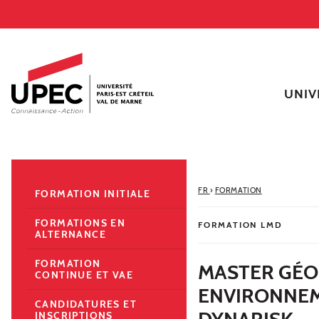
Aller au contenu
Navigation
Accès directs
Recherche
Navigation secondaire
UNIV
FR
›
FORMATION
FORMATION INITIALE
FORMATIONS EN
FORMATION LMD
ALTERNANCE
FORMATION
MASTER GÉO
CONTINUE ET VAE
ENVIRONNEM
CANDIDATURES ET
DYNARISK
INSCRIPTIONS