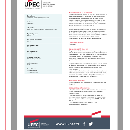
Présentation de la formation
Cette formation dans le domaine de la gestion de l‘environnement
Domaine :
et des risques a pour but d’approfondir les connaissances sur le
Sciences humaines et sociales
fonctionnement des milieux physiques et les enjeux sociaux
associés : risques naturels, gestion du patrimoine naturel et de
Mention :
l'environnement. Il offre une formation appliquée par des
Géographie
intervenants chercheurs ou professionnels (BRGM, CatNat, Veolia,
chargés d'étude en bureau d'étude privés...).
UFR/Institut :
Les thématiques privilégiées sont la gestion des cours d’eau, des
UPEC - UFR de Lettres langues et sciences humaines
versants, de la végétation, du littoral et des risques volcaniques.
L’ensemble des milieux planétaires et des temporalités
Type de diplôme :
(événements extrêmes, longue durée) sont considérées. Il offre un
Master
temps important pour la construction d'une insertion
professionnelle avec le soutien de l'équipe pédagogique.
Niveau(x) de recrutement :
Bac + 3
Capacité d'accueil
8 par année
Niveau de diplôme :
Bac + 5
Compétence(s) visée(s)
Comprendre 
le fonctionnement des milieux par une approche
Niveau de sortie :
intégrée (facteurs climatiques, hydrologiques, géomorphologiques,
Niveau 1
biogéographiques, etc.) et de terrain. Les points forts sont l’étude
des systèmes fluviaux, des dynamiques de versants et des
Lieu(x) de formation :
contraintes climatiques ou liés à l’aménagement dans différents
Créteil - Campus Centre
types d’environnements.
Durée des études :
Analyser 
les liens entre aléas naturels et risques : prise en compte
2 ans
les processus biophysiques de la vulnérabilité et la résilience des
sociétés dans des situations concrètes issus d’expériences
Accessible en :
professionnelles.
Formation initiale,
Le point fort de la formation et le développement de compétences
Formation continue
méthodologiques multiples : acquisition de données sur le terrain,
analyses en laboratoire, validation et approfondissement par
traitement spatial : statistiques, SIG, modélisation
Poursuites d'études
La poursuite d'étude peut se faire dans le cadre d'un doctorat de
Géographie
Débouchés professionnels
- Chargé de mission en bureau d'études privé, dans les domaines
de l’environnement et de l’aménagement et de l’analyse des
données spatiales
- Chargé de mission ou chargé d'étude dans les collectivités
territoriales (DDE, Syndicats de bassin, SAGE, Parc Naturel....) ou
dans les organismes publics ou para-publics (IRSTEA, AFB, RTM,
ONF...)
- Enseignement supérieur et/ou recherche, après
l'accomplissement d'un Doctorat
www.u-pec.fr