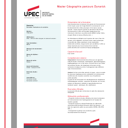
Master Géographie parcours Dynarisk
Présentation de la formation
Cette formation dans le domaine de la gestion de l‘environnement
Domaine :
et des risques a pour but d’approfondir les connaissances sur le
Sciences humaines et sociales
fonctionnement des milieux physiques et les enjeux sociaux
associés : risques naturels, gestion du patrimoine naturel et de
Mention :
l'environnement. Il offre une formation appliquée par des
Géographie
intervenants chercheurs ou professionnels (BRGM, CatNat, Veolia,
chargés d'étude en bureau d'étude privés...).
UFR/Institut :
Les thématiques privilégiées sont la gestion des cours d’eau, des
UPEC - UFR de Lettres langues et sciences humaines
versants, de la végétation, du littoral et des risques volcaniques.
L’ensemble des milieux planétaires et des temporalités
Type de diplôme :
(événements extrêmes, longue durée) sont considérées. Il offre un
Master
temps important pour la construction d'une insertion
professionnelle avec le soutien de l'équipe pédagogique.
Niveau(x) de recrutement :
Bac + 3
Capacité d'accueil
8 par année
Niveau de diplôme :
Bac + 5
Compétence(s) visée(s)
Comprendre 
le fonctionnement des milieux par une approche
Niveau de sortie :
intégrée (facteurs climatiques, hydrologiques, géomorphologiques,
Niveau 1
biogéographiques, etc.) et de terrain. Les points forts sont l’étude
des systèmes fluviaux, des dynamiques de versants et des
Lieu(x) de formation :
contraintes climatiques ou liés à l’aménagement dans différents
Créteil - Campus Centre
types d’environnements.
Durée des études :
Analyser 
les liens entre aléas naturels et risques : prise en compte
2 ans
les processus biophysiques de la vulnérabilité et la résilience des
sociétés dans des situations concrètes issus d’expériences
Accessible en :
professionnelles.
Formation initiale,
Le point fort de la formation et le développement de compétences
Formation continue
méthodologiques multiples : acquisition de données sur le terrain,
analyses en laboratoire, validation et approfondissement par
traitement spatial : statistiques, SIG, modélisation
Poursuites d'études
La poursuite d'étude peut se faire dans le cadre d'un doctorat de
Géographie
Débouchés professionnels
- Chargé de mission en bureau d'études privé, dans les domaines
de l’environnement et de l’aménagement et de l’analyse des
données spatiales
- Chargé de mission ou chargé d'étude dans les collectivités
territoriales (DDE, Syndicats de bassin, SAGE, Parc Naturel....) ou
dans les organismes publics ou para-publics (IRSTEA, AFB, RTM,
ONF...)
- Enseignement supérieur et/ou recherche, après
l'accomplissement d'un Doctorat