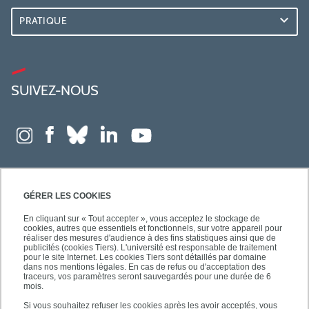
PRATIQUE
SUIVEZ-NOUS
GÉRER LES COOKIES
En cliquant sur « Tout accepter », vous acceptez le stockage de
cookies, autres que essentiels et fonctionnels, sur votre appareil pour
réaliser des mesures d'audience à des fins statistiques ainsi que de
publicités (cookies Tiers). L'université est responsable de traitement
pour le site Internet. Les cookies Tiers sont détaillés par domaine
dans nos mentions légales. En cas de refus ou d'acceptation des
traceurs, vos paramètres seront sauvegardés pour une durée de 6
mois.
Si vous souhaitez refuser les cookies après les avoir acceptés, vous