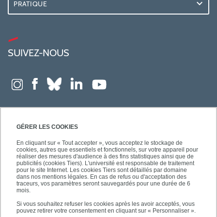
PRATIQUE
SUIVEZ-NOUS
GÉRER LES COOKIES
En cliquant sur « Tout accepter », vous acceptez le stockage de
cookies, autres que essentiels et fonctionnels, sur votre appareil pour
réaliser des mesures d'audience à des fins statistiques ainsi que de
publicités (cookies Tiers). L'université est responsable de traitement
pour le site Internet. Les cookies Tiers sont détaillés par domaine
dans nos mentions légales. En cas de refus ou d'acceptation des
traceurs, vos paramètres seront sauvegardés pour une durée de 6
mois.
Si vous souhaitez refuser les cookies après les avoir acceptés, vous
pouvez retirer votre consentement en cliquant sur « Personnaliser ».