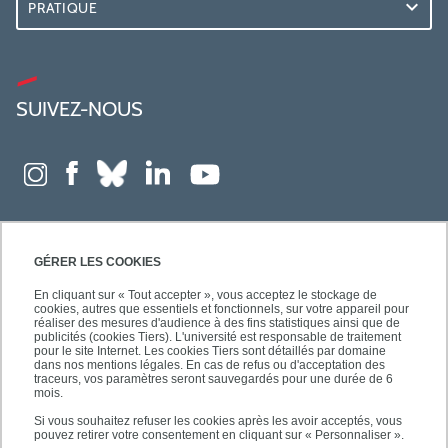
PRATIQUE
SUIVEZ-NOUS
GÉRER LES COOKIES
En cliquant sur « Tout accepter », vous acceptez le stockage de
cookies, autres que essentiels et fonctionnels, sur votre appareil pour
réaliser des mesures d'audience à des fins statistiques ainsi que de
publicités (cookies Tiers). L'université est responsable de traitement
pour le site Internet. Les cookies Tiers sont détaillés par domaine
dans nos mentions légales. En cas de refus ou d'acceptation des
traceurs, vos paramètres seront sauvegardés pour une durée de 6
mois.
Si vous souhaitez refuser les cookies après les avoir acceptés, vous
pouvez retirer votre consentement en cliquant sur « Personnaliser ».