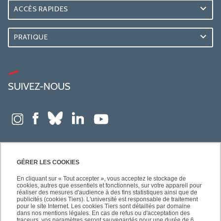
ACCÈS RAPIDES
PRATIQUE
SUIVEZ-NOUS
GÉRER LES COOKIES
En cliquant sur « Tout accepter », vous acceptez le stockage de
cookies, autres que essentiels et fonctionnels, sur votre appareil pour
réaliser des mesures d'audience à des fins statistiques ainsi que de
publicités (cookies Tiers). L'université est responsable de traitement
pour le site Internet. Les cookies Tiers sont détaillés par domaine
dans nos mentions légales. En cas de refus ou d'acceptation des
traceurs, vos paramètres seront sauvegardés pour une durée de 6