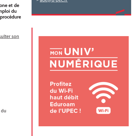
>
ade@u-pec.fr
one et de
emploi du
 procédure
ulter son
 du