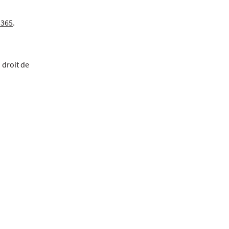
 365
.
 droit de