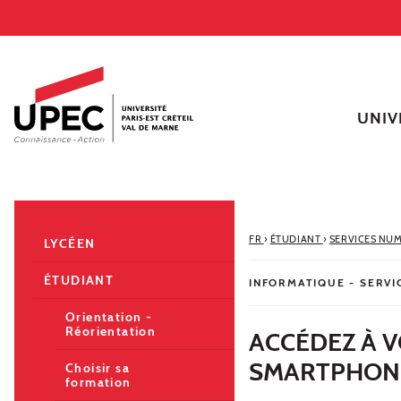
Aller au contenu
Navigation
Accès directs
Recherche
Navigation secondaire
UNIV
FR
›
ÉTUDIANT
›
SERVICES NU
LYCÉEN
ÉTUDIANT
INFORMATIQUE - SERV
Orientation -
Réorientation
ACCÉDEZ À 
SMARTPHON
Choisir sa
formation