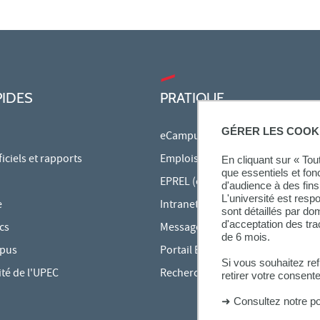
PIDES
PRATIQUE
GÉRER LES COOK
eCampus
ciels et rapports
Emplois du temps en ligne
En cliquant sur « To
que essentiels et fon
EPREL (cours en ligne)
d'audience à des fins 
L'université est resp
e
Intranet des personnels
sont détaillés par d
d'acceptation des tr
cs
Messagerie étudiante
de 6 mois.
mpus
Portail Bu Athéna
Si vous souhaitez re
ité de l'UPEC
Rechercher une formation
retirer votre consent
➜
Consultez notre po