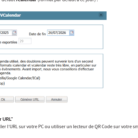
r défaut
(format par défaut à ce jour) :
r URL"
ler l’URL sur votre PC ou utiliser un lecteur de QR Code sur votre 