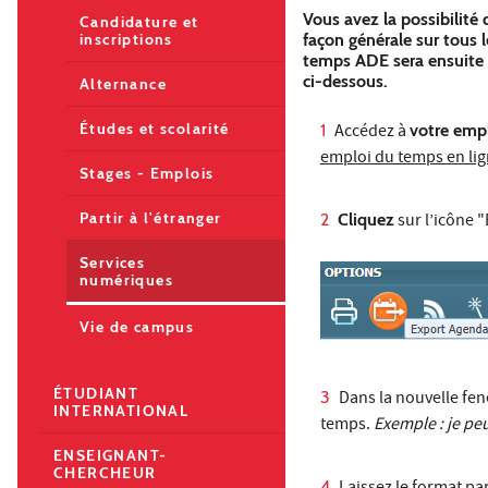
Vous avez la possibilit
Candidature et
façon générale sur tous l
inscriptions
temps ADE sera ensuite 
ci-dessous.
Alternance
Études et scolarité
Accédez à
votre emp
emploi du temps en lig
Stages - Emplois
Partir à l'étranger
Cliquez
sur l’icône 
Services
numériques
Vie de campus
ÉTUDIANT
Dans la nouvelle fen
INTERNATIONAL
temps.
Exemple : je pe
ENSEIGNANT-
CHERCHEUR