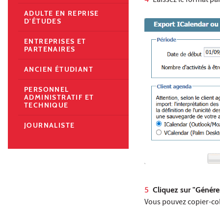
Laissez le format pa
ADULTE EN REPRISE
D'ÉTUDES
ENTREPRISES ET
PARTENAIRES
ANCIEN ÉTUDIANT
PERSONNEL
ADMINISTRATIF ET
TECHNIQUE
JOURNALISTE
Cliquez sur "Génére
Vous pouvez copier-col