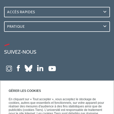
ACCÈS RAPIDES
PRATIQUE
SUIVEZ-NOUS
GÉRER LES COOKIES
En cliquant sur « Tout accepter », vous acceptez le stockage de
cookies, autres que essentiels et fonctionnels, sur votre appareil pour
réaliser des mesures d'audience à des fins statistiques ainsi que de
publicités (cookies Tiers). L'université est responsable de traitement
pour le site Internet. Les cookies Tiers sont détaillés par domaine