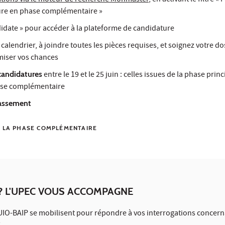
tions via le moteur de recherche Monmaster
, en activant le filtre 
ture en phase complémentaire »
didate » pour accéder à la plateforme de candidature
e calendrier, à joindre toutes les pièces requises, et soignez votre do
miser vos chances
candidatures
entre le 19 et le 25 juin : celles issues de la phase princ
hase complémentaire
lassement
R LA PHASE COMPLÉMENTAIRE
 ? L'UPEC VOUS ACCOMPAGNE
UIO-BAIP se mobilisent pour répondre à vos interrogations concern