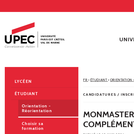
Aller au contenu
Navigation
Accès directs
Recherche
Navigation secondaire
UNIV
FR
›
ÉTUDIANT
›
ORIENTATION 
LYCÉEN
ÉTUDIANT
CANDIDATURES / INSCR
Orientation -
Réorientation
MONMASTER :
COMPLÉMENT
Choisir sa
formation