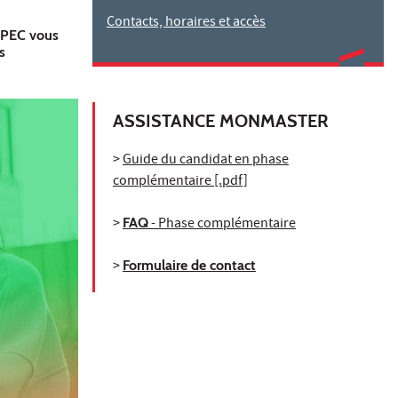
Contacts, horaires et accès
'UPEC vous
s
ASSISTANCE MONMASTER
>
Guide du candidat en phase
complémentaire [.pdf]
>
FAQ
- Phase complémentaire
>
Formulaire de contact