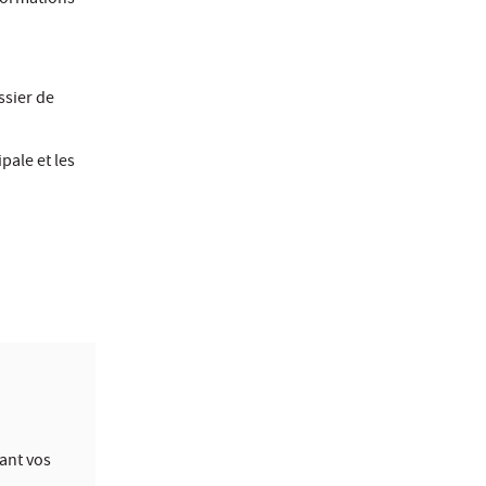
« Formations
ssier de
ipale et les
ant vos