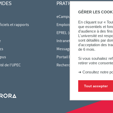
PIDES
PRATIQUE
GÉRER LES COOK
eCampus
En cliquant sur « To
ciels et rapports
Emplois du temps en ligne
que essentiels et fon
d'audience à des fins 
EPREL (cours en ligne)
L'université est resp
sont détaillés par d
e
Intranet des personnels
d'acceptation des tr
cs
Messagerie étudiante
de 6 mois.
mpus
Portail Bu Athéna
Si vous souhaitez re
retirer votre consent
ité de l'UPEC
Rechercher une formation
➜
Consultez notre po
Tout accepter