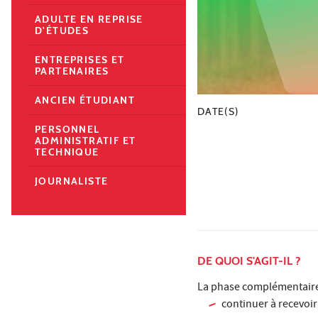
ADULTE EN REPRISE
D'ÉTUDES
ENTREPRISES ET
PARTENAIRES
ANCIEN ÉTUDIANT
DATE(S)
PERSONNEL
ADMINISTRATIF ET
TECHNIQUE
JOURNALISTE
DE QUOI S'AGIT-IL ?
La phase complémentaire
continuer à recevoi