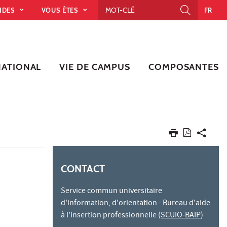
PIDES
VOUS ÊTES
FR
NATIONAL
VIE DE CAMPUS
COMPOSANTES
CONTACT
Service commun universitaire
d'information, d'orientation - Bureau d'aide
à l'insertion professionnelle (
SCUIO-BAIP
)