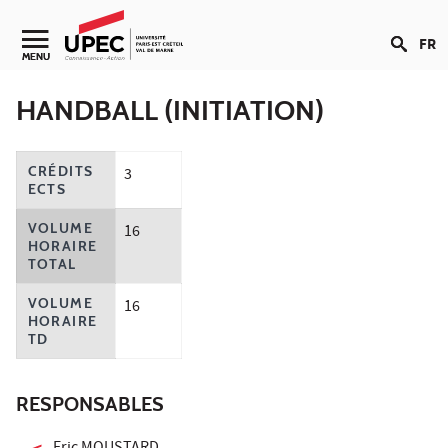
Aller au contenu
FR
Navigation secondaire
MENU
HANDBALL (INITIATION)
CRÉDITS
3
ECTS
VOLUME
16
HORAIRE
TOTAL
VOLUME
16
HORAIRE
TD
RESPONSABLES