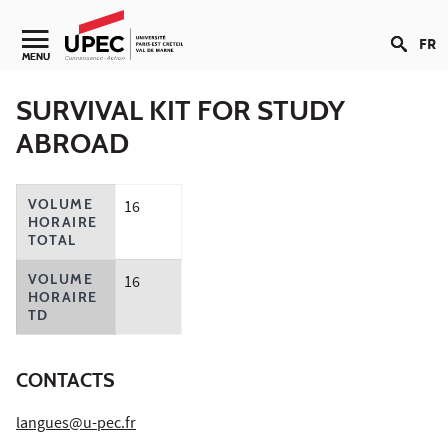
Aller au contenu
FR
Navigation secondaire
MENU
SURVIVAL KIT FOR STUDY
ABROAD
VOLUME
16
HORAIRE
TOTAL
VOLUME
16
HORAIRE
TD
CONTACTS
langues@u-pec.fr