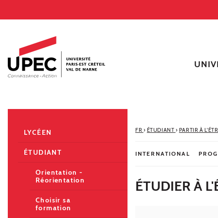
Aller au contenu
Navigation
Accès directs
Recherche
Navigation secondaire
UNIV
FR
›
ÉTUDIANT
›
PARTIR À L'É
LYCÉEN
ÉTUDIANT
INTERNATIONAL
PROG
Orientation -
Réorientation
ÉTUDIER À L
Choisir sa
formation