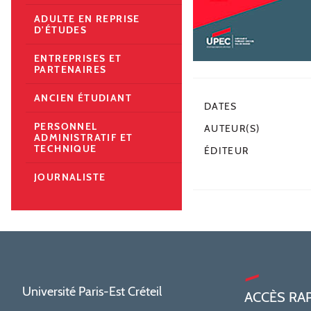
ADULTE EN REPRISE
D'ÉTUDES
ENTREPRISES ET
PARTENAIRES
ANCIEN ÉTUDIANT
DATES
PERSONNEL
AUTEUR(S)
ADMINISTRATIF ET
TECHNIQUE
ÉDITEUR
JOURNALISTE
Université Paris-Est Créteil
ACCÈS RA