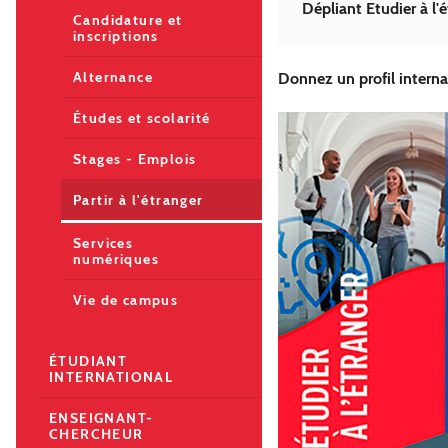
Dépliant Etudier à l'
Candidature et
inscriptions
Alternance
Donnez un profil internat
Études et scolarité
Stages - Emplois
Partir à l'étranger
Services
numériques
Vie de campus
ÉTUDIANT
INTERNATIONAL
ENSEIGNANT-
CHERCHEUR