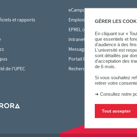
eCampus
ciels et rapports
Emplois du temps en ligne
GÉRER LES COOK
EPREL (cours en ligne)
En cliquant sur « To
e
Intranet des personnels
que essentiels et fon
d'audience à des fins 
cs
Messagerie étudiante
L'université est resp
sont détaillés par d
mpus
Portail Bu Athéna
d'acceptation des tr
de 6 mois.
ité de l'UPEC
Rechercher une formation
Si vous souhaitez re
retirer votre consent
➜
Consultez notre po
Tout accepter